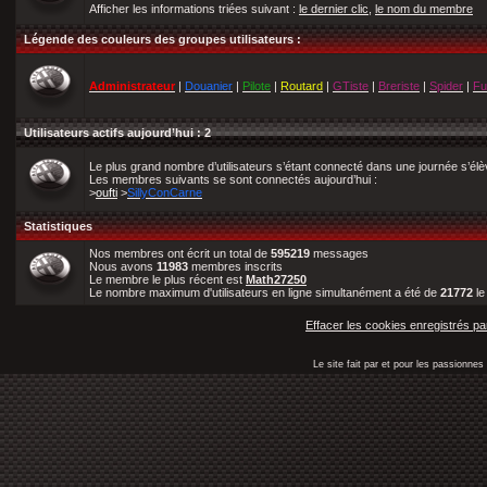
Afficher les informations triées suivant :
le dernier clic
,
le nom du membre
Légende des couleurs des groupes utilisateurs :
Administrateur
|
Douanier
|
Pilote
|
Routard
|
GTiste
|
Breriste
|
Spider
|
Fu
Utilisateurs actifs aujourd’hui : 2
Le plus grand nombre d’utilisateurs s’étant connecté dans une journée s’él
Les membres suivants se sont connectés aujourd’hui :
>
oufti
>
SillyConCarne
Statistiques
Nos membres ont écrit un total de
595219
messages
Nous avons
11983
membres inscrits
Le membre le plus récent est
Math27250
Le nombre maximum d'utilisateurs en ligne simultanément a été de
21772
l
Effacer les cookies enregistrés pa
Le site fait par et pour les passionn