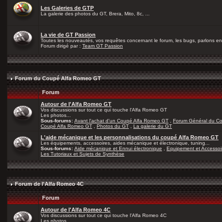
Les Galeries de GTP
La galerie des photos du GT, Brera, Mito, 8c, ...
La vie de GT Passion
Toutes les nouveautés, vos requêtes concernant le forum, les bugs, parlons en 
Forum dirigé par :
Team GT Passion
Forum du Coupé Alfa Romeo GT
Forum
Autour de l'Alfa Romeo GT
Vos discussions sur tout ce qui touche l'Alfa Romeo GT
Les photos...
Sous-forums:
Avant l'achat d'un Coupé Alfa Romeo GT
,
Forum Général du C
Coupé Alfa Romeo GT
,
Photos du GT
,
La galerie du GT
L'aide mécanique et les personnalisations du coupé Alfa Romeo GT
Les équipements, accessoires, aides mécanique et électronique, tuning...
Sous-forums:
Aide mécanique et Ennui électronique
,
Equipement et Accessoi
Les Tutoriaux et Sujets de Synthèse
Forum de l'Alfa Romeo 4C
Forum
Autour de l'Alfa Romeo 4C
Vos discussions sur tout ce qui touche l'Alfa Romeo 4C
Les photos...