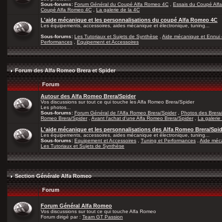
Sous-forums:
Forum Général du Coupé Alfa Romeo 4C
,
Essais du Coupé Alf
Coupé Alfa Romeo 4C
,
La galerie de la 4C
L'aide mécanique et les personnalisations du coupé Alfa Romeo 4C
Les équipements, accessoires, aides mécanique et électronique, tuning...
Sous-forums:
Les Tutoriaux et Sujets de Synthèse
,
Aide mécanique et Ennui 
Performances
,
Equipement et Accessoires
Forum des Alfa Romeo Brera et Spider
Forum
Autour des Alfa Romeo Brera/Spider
Vos discussions sur tout ce qui touche les Alfa Romeo Brera/Spider
Les photos...
Sous-forums:
Forum Général de l'Alfa Romeo Brera/Spider
,
Photos des Brera
Romeo Brera/Spider
,
Avant l'achat d'une Alfa Romeo Brera/Spider
,
La galerie
L'aide mécanique et les personnalisations des Alfa Romeo Brera/Spi
Les équipements, accessoires, aides mécanique et électronique, tuning...
Sous-forums:
Equipement et Accessoires
,
Tuning et Performances
,
Aide méca
Les Tutoriaux et Sujets de Synthèse
Section Générale Alfa Romeo
Forum
Forum Général Alfa Romeo
Vos discussions sur tout ce qui touche Alfa Romeo
Forum dirigé par :
Team GT Passion