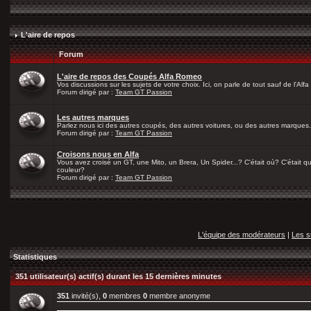
L'aire de repos
Forum
L'aire de repos des Coupés Alfa Romeo
Vos discussions sur les sujets de votre choix. Ici, on parle de tout sauf de l'Alfa
Forum dirigé par :
Team GT Passion
Les autres marques
Parlez nous ici des autres coupés, des autres voitures, ou des autres marques.
Forum dirigé par :
Team GT Passion
Croisons nous en Alfa
Vous avez croisé un GT, une Mito, un Brera, Un Spider...? C'était où? C'était qu
couleur?
Forum dirigé par :
Team GT Passion
L'équipe des modérateurs
|
Les s
Statistiques
351 utilisateur(s) actif(s) durant les 15 dernières minutes
351
invité(s),
0
membres
0
membre anonyme