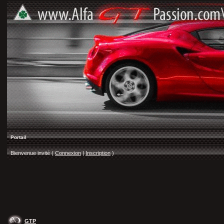
Portail
Bienvenue invité (
Connexion
|
Inscription
)
GTP