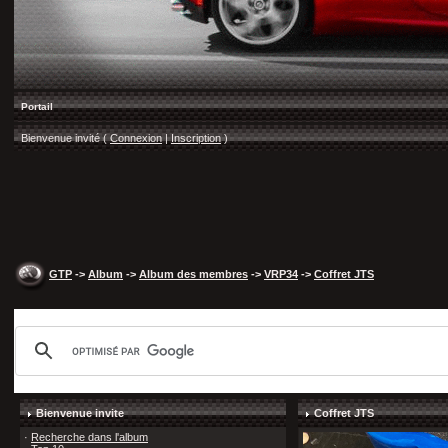
Portail
Bienvenue invité (
Connexion
|
Inscription
)
GTP
->
Album
->
Album des membres
->
VRP34
->
Coffret JTS
Bienvenue invite
Coffret JTS
·
Recherche dans l'album