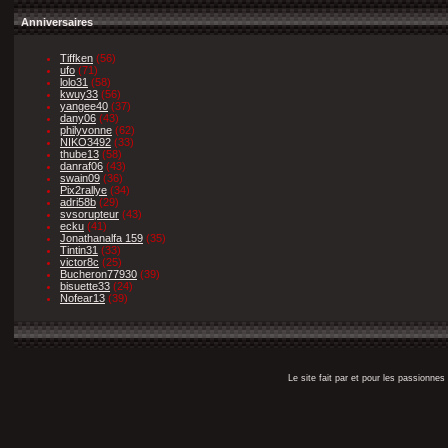
Anniversaires
Tiffken
(56)
ufo
(71)
lolo31
(58)
kwuy33
(56)
yangee40
(37)
dany06
(43)
philyvonne
(62)
NIKO3492
(33)
thube13
(58)
danraf06
(43)
swain09
(36)
Pix2rallye
(34)
adri58b
(29)
svsorupteur
(43)
ecku
(41)
Jonathanalfa 159
(35)
Tintin31
(33)
victor8c
(25)
Bucheron77930
(39)
bisuette33
(24)
Nofear13
(39)
Le site fait par et pour les passionn