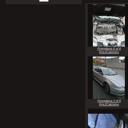
Pomigliana 6 of 6
Kris2Calckère
Pomigliana 2 of 6
Kris2Calckère