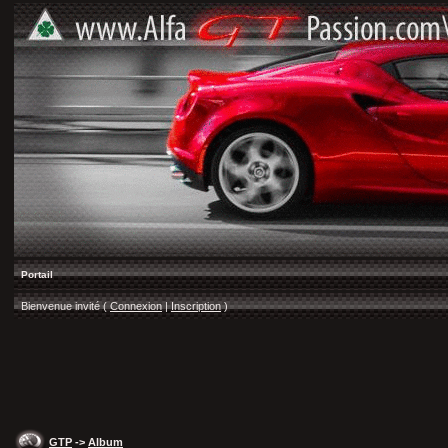
Portail
Bienvenue invité (
Connexion
|
Inscription
)
GTP
->
Album