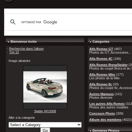
Bienvenue invite
Categories
·
Recherche dans l'album
Alfa Romeo GT
(487)
·
Top 10
Photos du GT, Accessoires...
Alfa Romeo 4C
(166)
Image aleatoire
Alfa Romeo Brera/Spider
(2
Photos du coupé Brera et du S
Alfa Romeo Mito
(177)
Les photos de la Mito
Alfa Romeo 8c
(93)
Photos du coupé 8c, Accessoi
Autres Marques
(141)
Photos diverses
Les autres Alfa Romeo
(313
Photos des autres modèles
Spider MY2008
Concours Photo
(309)
Aller a la categorie
Album des membres
(4022)
Dernieres Photos