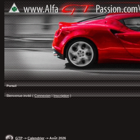
Portail
Bienvenue invité (
Connexion
|
Inscription
)
GTP
->
Calendrier
-> Août 2026