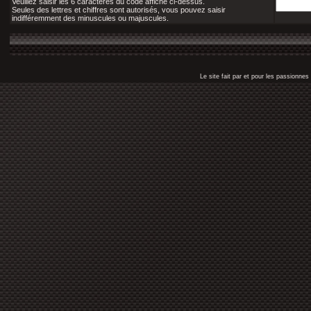
Veuillez saisir les 6 caractères du code affiché ci-dessus.
Seules des lettres et chiffres sont autorisés, vous pouvez saisir
indifféremment des minuscules ou majuscules.
Le site fait par et pour les passionn