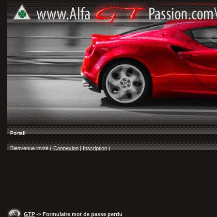
Portail
Bienvenue invité (
Connexion
|
Inscription
)
GTP
-> Formulaire mot de passe perdu