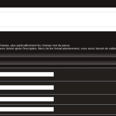
 champs, plus particulièrement les champs mot de passe.
z donné après l'inscription. Merci de lire l'email attentivement, vous aurez besoin de valider