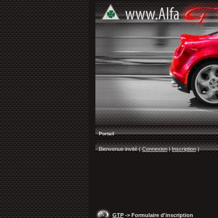
Portail
Bienvenue invité (
Connexion
|
Inscription
)
GTP
-> Formulaire d'inscription