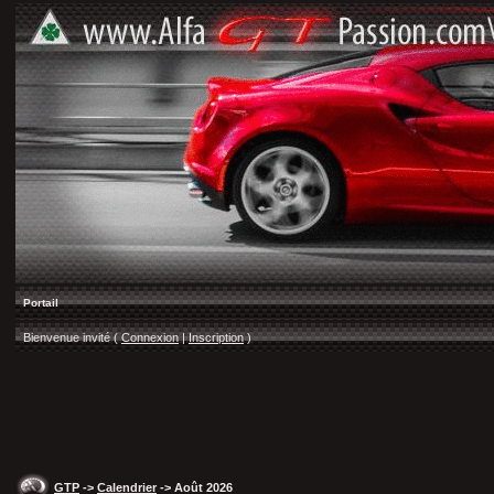
Portail
Bienvenue invité (
Connexion
|
Inscription
)
GTP
->
Calendrier
-> Août 2026