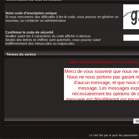
Votre code d'inscription unique
Si vous rencontrez des difficultés à lire le code, vous pouvez en générer un
nouveau, ou contacter un administrateur
Confirmer le code de sécurité
Veuillez saisir les 6 caractères du code affiché ci-dessus.
Seules des lettres et chiffres sont autorisés, vous pouvez saisir
indifféremment des minuscules ou majuscules.
Termes du service
Merci de lire attentivement et de cocher 
Merci de vous souvenir que nous n
Nous ne nous portons pas garant ni ne 
d'aucun message, et que nous 
message. Les messages exprim
nécessairement les opinions de ce
message est désobligeant est enco
Nous avons la possibilité de suppri
dans ce sens, dans un délai raiso
nécessaire. Vous acceptez, par votr
pas ces Forums pour poster t
diffamatoire, inexacte, abusive, vu
profanatrice, orientée sexuellem
Le site fait par et pour les passionn
personne, ou contraire aux lois. V