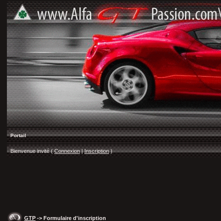
Portail
Bienvenue invité (
Connexion
|
Inscription
)
GTP
-> Formulaire d'inscription