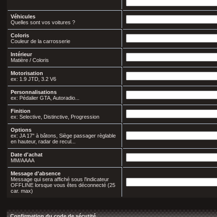
Véhicules
Quelles sont vos voitures ?
Coloris
Couleur de la carrosserie
Intérieur
Matière / Coloris
Motorisation
ex: 1.9 JTD, 3.2 V6
Personnalisations
ex: Pédalier GTA, Autoradio...
Finition
ex: Selective, Distinctive, Progression
Options
ex: JA 17" à bâtons, Siège passager règlable
en hauteur, radar de recul...
Date d'achat
MM/AAAA
Message d'absence
Message qui sera affiché sous l'indicateur
OFFLINE lorsque vous êtes déconnecté (25
car. max)
Confirmation du code de sécutité