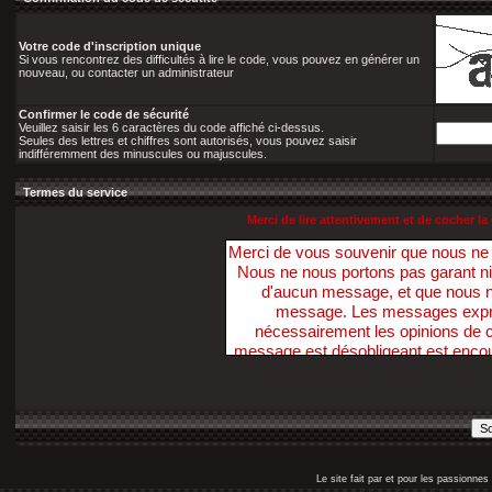
Votre code d'inscription unique
Si vous rencontrez des difficultés à lire le code, vous pouvez en générer un
nouveau, ou contacter un administrateur
Confirmer le code de sécurité
Veuillez saisir les 6 caractères du code affiché ci-dessus.
Seules des lettres et chiffres sont autorisés, vous pouvez saisir
indifféremment des minuscules ou majuscules.
Termes du service
Merci de lire attentivement et de cocher 
Merci de vous souvenir que nous n
Nous ne nous portons pas garant ni ne 
d'aucun message, et que nous 
message. Les messages exprim
nécessairement les opinions de ce
message est désobligeant est enco
Nous avons la possibilité de suppri
dans ce sens, dans un délai raiso
nécessaire. Vous acceptez, par votr
pas ces Forums pour poster t
diffamatoire, inexacte, abusive, vu
profanatrice, orientée sexuellem
Le site fait par et pour les passionn
personne, ou contraire aux lois. V