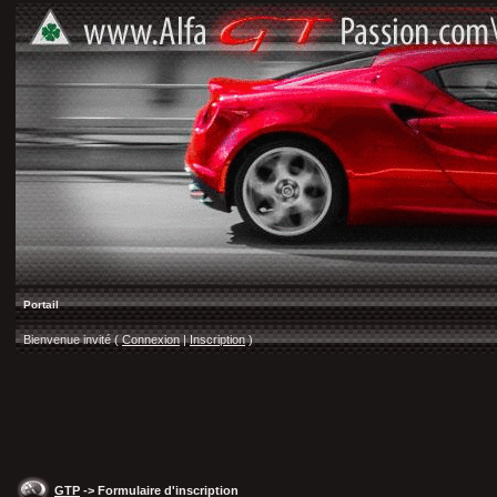
Portail
Bienvenue invité (
Connexion
|
Inscription
)
GTP
-> Formulaire d'inscription