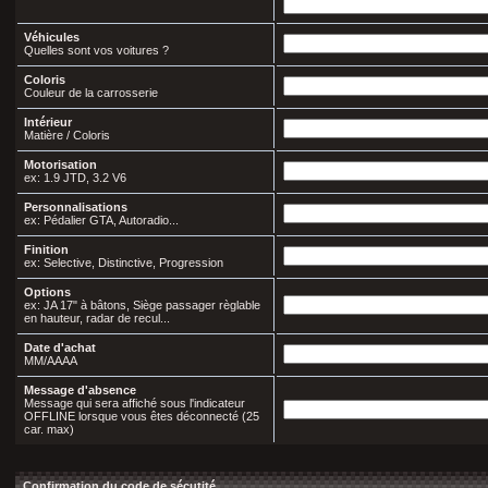
Véhicules
Quelles sont vos voitures ?
Coloris
Couleur de la carrosserie
Intérieur
Matière / Coloris
Motorisation
ex: 1.9 JTD, 3.2 V6
Personnalisations
ex: Pédalier GTA, Autoradio...
Finition
ex: Selective, Distinctive, Progression
Options
ex: JA 17" à bâtons, Siège passager règlable
en hauteur, radar de recul...
Date d'achat
MM/AAAA
Message d'absence
Message qui sera affiché sous l'indicateur
OFFLINE lorsque vous êtes déconnecté (25
car. max)
Confirmation du code de sécutité