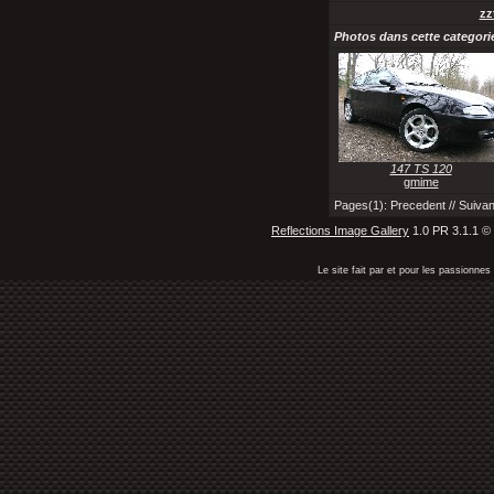
zz
Photos dans cette categori
147 TS 120
gmime
Pages(1): Precedent // Suivan
Reflections Image Gallery
1.0 PR 3.1.1 ©
Le site fait par et pour les passionn