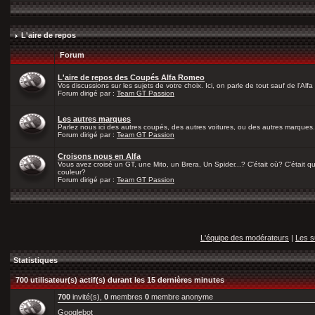
L'aire de repos
Forum
L'aire de repos des Coupés Alfa Romeo
Vos discussions sur les sujets de votre choix. Ici, on parle de tout sauf de l'Alfa
Forum dirigé par :
Team GT Passion
Les autres marques
Parlez nous ici des autres coupés, des autres voitures, ou des autres marques.
Forum dirigé par :
Team GT Passion
Croisons nous en Alfa
Vous avez croisé un GT, une Mito, un Brera, Un Spider...? C'était où? C'était qu
couleur?
Forum dirigé par :
Team GT Passion
L'équipe des modérateurs
|
Les s
Statistiques
700 utilisateur(s) actif(s) durant les 15 dernières minutes
700
invité(s),
0
membres
0
membre anonyme
Googlebot