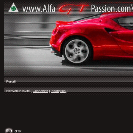
Portail
Bienvenue invité (
Connexion
|
Inscription
)
GTP