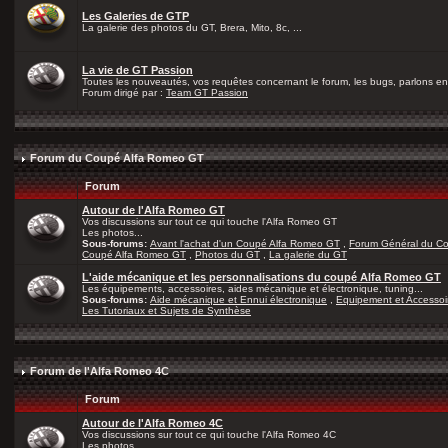
Les Galeries de GTP
La galerie des photos du GT, Brera, Mito, 8c, ...
La vie de GT Passion
Toutes les nouveautés, vos requêtes concernant le forum, les bugs, parlons en 
Forum dirigé par :
Team GT Passion
Forum du Coupé Alfa Romeo GT
Forum
Autour de l'Alfa Romeo GT
Vos discussions sur tout ce qui touche l'Alfa Romeo GT
Les photos...
Sous-forums:
Avant l'achat d'un Coupé Alfa Romeo GT
,
Forum Général du C
Coupé Alfa Romeo GT
,
Photos du GT
,
La galerie du GT
L'aide mécanique et les personnalisations du coupé Alfa Romeo GT
Les équipements, accessoires, aides mécanique et électronique, tuning...
Sous-forums:
Aide mécanique et Ennui électronique
,
Equipement et Accessoi
Les Tutoriaux et Sujets de Synthèse
Forum de l'Alfa Romeo 4C
Forum
Autour de l'Alfa Romeo 4C
Vos discussions sur tout ce qui touche l'Alfa Romeo 4C
Les photos...