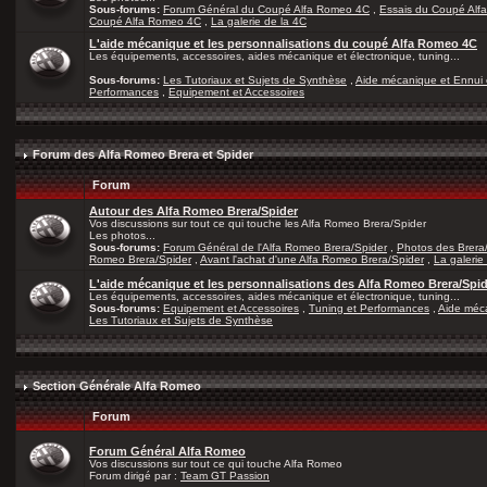
Sous-forums:
Forum Général du Coupé Alfa Romeo 4C
,
Essais du Coupé Alf
Coupé Alfa Romeo 4C
,
La galerie de la 4C
L'aide mécanique et les personnalisations du coupé Alfa Romeo 4C
Les équipements, accessoires, aides mécanique et électronique, tuning...
Sous-forums:
Les Tutoriaux et Sujets de Synthèse
,
Aide mécanique et Ennui 
Performances
,
Equipement et Accessoires
Forum des Alfa Romeo Brera et Spider
Forum
Autour des Alfa Romeo Brera/Spider
Vos discussions sur tout ce qui touche les Alfa Romeo Brera/Spider
Les photos...
Sous-forums:
Forum Général de l'Alfa Romeo Brera/Spider
,
Photos des Brera
Romeo Brera/Spider
,
Avant l'achat d'une Alfa Romeo Brera/Spider
,
La galerie
L'aide mécanique et les personnalisations des Alfa Romeo Brera/Spi
Les équipements, accessoires, aides mécanique et électronique, tuning...
Sous-forums:
Equipement et Accessoires
,
Tuning et Performances
,
Aide méca
Les Tutoriaux et Sujets de Synthèse
Section Générale Alfa Romeo
Forum
Forum Général Alfa Romeo
Vos discussions sur tout ce qui touche Alfa Romeo
Forum dirigé par :
Team GT Passion