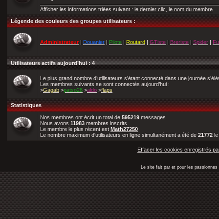
Afficher les informations triées suivant :
le dernier clic
,
le nom du membre
Légende des couleurs des groupes utilisateurs :
Administrateur
|
Douanier
|
Pilote
|
Routard
|
GTiste
|
Breriste
|
Spider
|
Fu
Utilisateurs actifs aujourd’hui : 4
Le plus grand nombre d’utilisateurs s’étant connecté dans une journée s’él
Les membres suivants se sont connectés aujourd’hui :
>
Gagab
>
patso28
>
aldo
>
flaps
Statistiques
Nos membres ont écrit un total de
595219
messages
Nous avons
11983
membres inscrits
Le membre le plus récent est
Math27250
Le nombre maximum d'utilisateurs en ligne simultanément a été de
21772
l
Effacer les cookies enregistrés pa
Le site fait par et pour les passionn