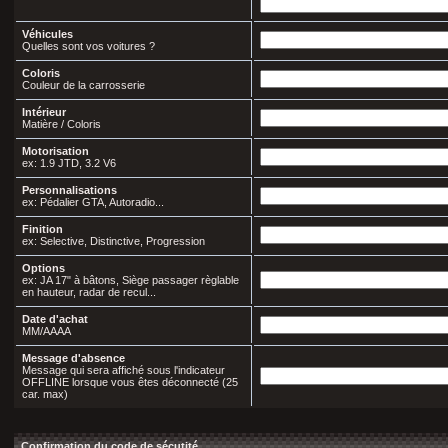
Véhicules
Quelles sont vos voitures ?
Coloris
Couleur de la carrosserie
Intérieur
Matière / Coloris
Motorisation
ex: 1.9 JTD, 3.2 V6
Personnalisations
ex: Pédalier GTA, Autoradio...
Finition
ex: Selective, Distinctive, Progression
Options
ex: JA 17" à bâtons, Siège passager règlable
en hauteur, radar de recul...
Date d'achat
MM/AAAA
Message d'absence
Message qui sera affiché sous l'indicateur
OFFLINE lorsque vous êtes déconnecté (25
car. max)
Confirmation du code de sécutité