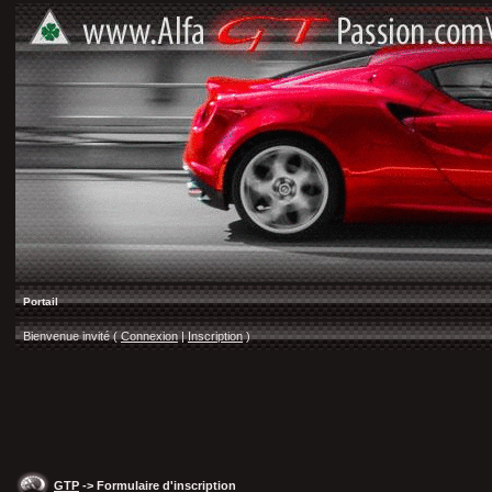
Portail
Bienvenue invité (
Connexion
|
Inscription
)
GTP
-> Formulaire d'inscription