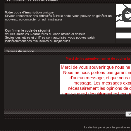
Votre code d'inscription unique
Si vous rencontrez des difficultés à lire le code, vous pouvez en générer un
nouveau, ou contacter un administrateur
Confirmer le code de sécurité
Veuillez saisir les 6 caractères du code affiché ci-dessus.
Seules des lettres et chiffres sont autorisés, vous pouvez saisir
indifféremment des minuscules ou majuscules.
Termes du service
Merci de lire attentivement et de cocher 
Merci de vous souvenir que nous n
Nous ne nous portons pas garant ni ne 
d'aucun message, et que nous 
message. Les messages exprim
nécessairement les opinions de ce
message est désobligeant est enco
Nous avons la possibilité de suppri
dans ce sens, dans un délai raiso
nécessaire. Vous acceptez, par votr
pas ces Forums pour poster t
diffamatoire, inexacte, abusive, vu
profanatrice, orientée sexuellem
Le site fait par et pour les passionn
personne, ou contraire aux lois. V