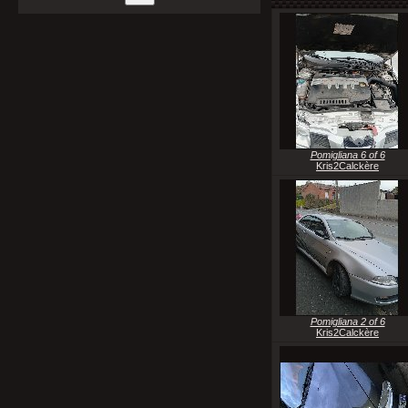
Pomigliana 6 of 6
Kris2Calckère
Pomigliana 2 of 6
Kris2Calckère