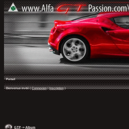
Portail
Bienvenue invité (
Connexion
|
Inscription
)
GTP
->
Album