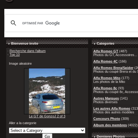
Bienvenue invite
Categories
·
Recherche dans l'album
Alfa Romeo GT
(487)
·
Top 10
Photos du GT, Accessoires...
Alfa Romeo 4C
(166)
Image aleatoire
Alfa Romeo Brera/Spider
(2
Photos du coupé Brera et du S
Alfa Romeo Mito
(177)
Les photos de la Mito
Alfa Romeo 8c
(93)
Photos du coupé 8c, Accessoi
Autres Marques
(141)
Photos diverses
Les autres Alfa Romeo
(313
Photos des autres modèles
Le GT de GonzoJ 2 of 3
Concours Photo
(309)
Aller a la categorie
Album des membres
(4022)
Dernieres Photos