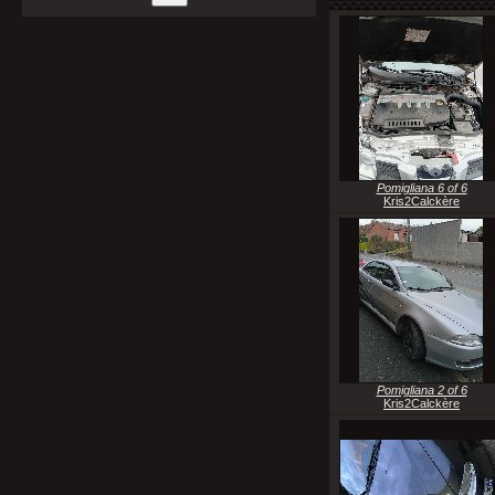
Pomigliana 6 of 6
Kris2Calckère
Pomigliana 2 of 6
Kris2Calckère