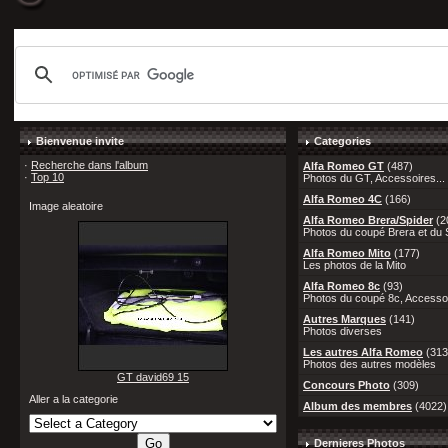
Bienvenue invite
Categories
·
Recherche dans l'album
Alfa Romeo GT
(487)
·
Top 10
Photos du GT, Accessoires...
Alfa Romeo 4C
(166)
Image aleatoire
Alfa Romeo Brera/Spider
(2
Photos du coupé Brera et du S
Alfa Romeo Mito
(177)
Les photos de la Mito
Alfa Romeo 8c
(93)
Photos du coupé 8c, Accessoi
Autres Marques
(141)
Photos diverses
Les autres Alfa Romeo
(313
Photos des autres modèles
GT david69 15
Concours Photo
(309)
Aller a la categorie
Album des membres
(4022)
Dernieres Photos