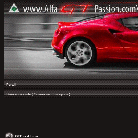
Portail
Bienvenue invité (
Connexion
|
Inscription
)
GTP
->
Album