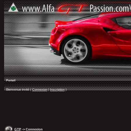
Portail
Bienvenue invité (
Connexion
|
Inscription
)
GTP
-> Connexion