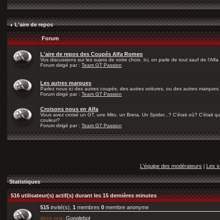
L'aire de repos
Forum
L'aire de repos des Coupés Alfa Romeo
Vos discussions sur les sujets de votre choix. Ici, on parle de tout sauf de l'Alfa
Forum dirigé par :
Team GT Passion
Les autres marques
Parlez nous ici des autres coupés, des autres voitures, ou des autres marques.
Forum dirigé par :
Team GT Passion
Croisons nous en Alfa
Vous avez croisé un GT, une Mito, un Brera, Un Spider...? C'était où? C'était qu
couleur?
Forum dirigé par :
Team GT Passion
L'équipe des modérateurs
|
Les s
Statistiques
516 utilisateur(s) actif(s) durant les 15 dernières minutes
515
invité(s),
1
membres
0
membre anonyme
dess-one
, Googlebot