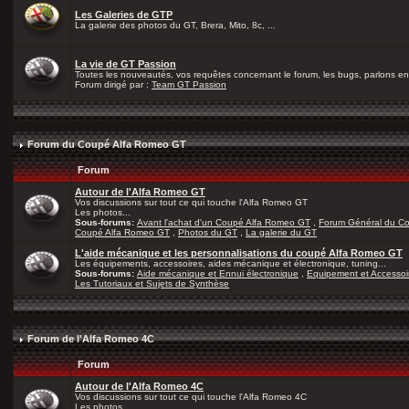
Les Galeries de GTP
La galerie des photos du GT, Brera, Mito, 8c, ...
La vie de GT Passion
Toutes les nouveautés, vos requêtes concernant le forum, les bugs, parlons en 
Forum dirigé par :
Team GT Passion
Forum du Coupé Alfa Romeo GT
Forum
Autour de l'Alfa Romeo GT
Vos discussions sur tout ce qui touche l'Alfa Romeo GT
Les photos...
Sous-forums:
Avant l'achat d'un Coupé Alfa Romeo GT
,
Forum Général du C
Coupé Alfa Romeo GT
,
Photos du GT
,
La galerie du GT
L'aide mécanique et les personnalisations du coupé Alfa Romeo GT
Les équipements, accessoires, aides mécanique et électronique, tuning...
Sous-forums:
Aide mécanique et Ennui électronique
,
Equipement et Accessoi
Les Tutoriaux et Sujets de Synthèse
Forum de l'Alfa Romeo 4C
Forum
Autour de l'Alfa Romeo 4C
Vos discussions sur tout ce qui touche l'Alfa Romeo 4C
Les photos...