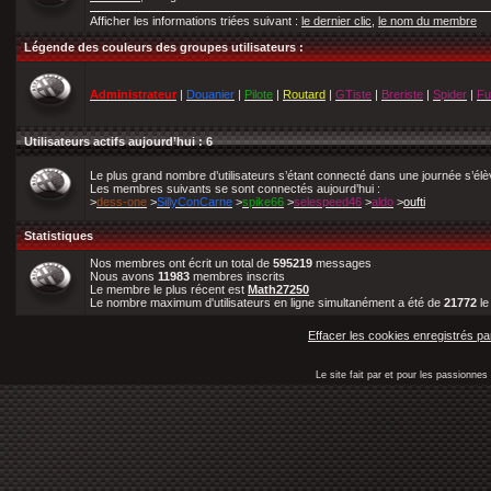
Afficher les informations triées suivant :
le dernier clic
,
le nom du membre
Légende des couleurs des groupes utilisateurs :
Administrateur
|
Douanier
|
Pilote
|
Routard
|
GTiste
|
Breriste
|
Spider
|
Fu
Utilisateurs actifs aujourd’hui : 6
Le plus grand nombre d’utilisateurs s’étant connecté dans une journée s’él
Les membres suivants se sont connectés aujourd’hui :
>
dess-one
>
SillyConCarne
>
spike66
>
selespeed46
>
aldo
>
oufti
Statistiques
Nos membres ont écrit un total de
595219
messages
Nous avons
11983
membres inscrits
Le membre le plus récent est
Math27250
Le nombre maximum d'utilisateurs en ligne simultanément a été de
21772
l
Effacer les cookies enregistrés pa
Le site fait par et pour les passionn