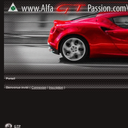
Portail
Bienvenue invité (
Connexion
|
Inscription
)
GTP