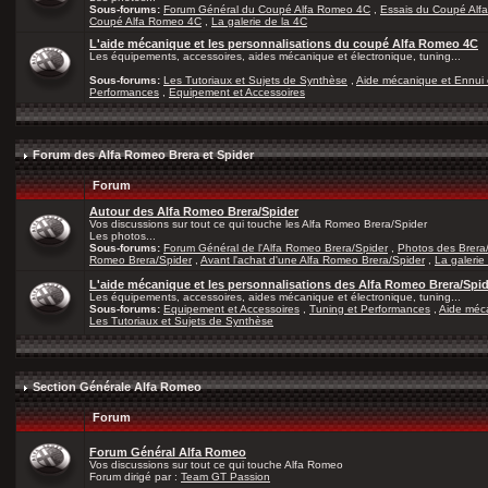
Sous-forums:
Forum Général du Coupé Alfa Romeo 4C
,
Essais du Coupé Alf
Coupé Alfa Romeo 4C
,
La galerie de la 4C
L'aide mécanique et les personnalisations du coupé Alfa Romeo 4C
Les équipements, accessoires, aides mécanique et électronique, tuning...
Sous-forums:
Les Tutoriaux et Sujets de Synthèse
,
Aide mécanique et Ennui 
Performances
,
Equipement et Accessoires
Forum des Alfa Romeo Brera et Spider
Forum
Autour des Alfa Romeo Brera/Spider
Vos discussions sur tout ce qui touche les Alfa Romeo Brera/Spider
Les photos...
Sous-forums:
Forum Général de l'Alfa Romeo Brera/Spider
,
Photos des Brera
Romeo Brera/Spider
,
Avant l'achat d'une Alfa Romeo Brera/Spider
,
La galerie
L'aide mécanique et les personnalisations des Alfa Romeo Brera/Spi
Les équipements, accessoires, aides mécanique et électronique, tuning...
Sous-forums:
Equipement et Accessoires
,
Tuning et Performances
,
Aide méca
Les Tutoriaux et Sujets de Synthèse
Section Générale Alfa Romeo
Forum
Forum Général Alfa Romeo
Vos discussions sur tout ce qui touche Alfa Romeo
Forum dirigé par :
Team GT Passion