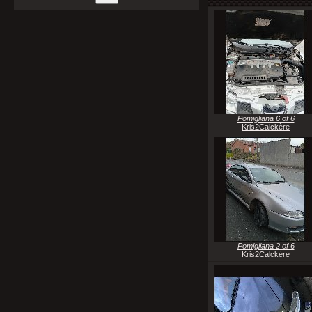
Pomigliana 6 of 6
Kris2Calckère
Pomigliana 2 of 6
Kris2Calckère