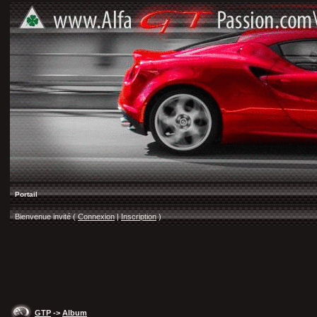
Portail
Bienvenue invité (
Connexion
|
Inscription
)
GTP
->
Album