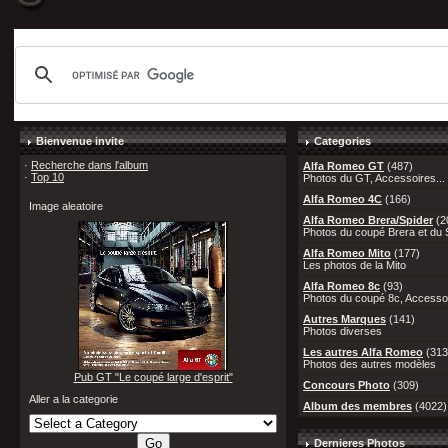
Bienvenue invite
Categories
·
Recherche dans l'album
Alfa Romeo GT
(487)
·
Top 10
Photos du GT, Accessoires...
Alfa Romeo 4C
(166)
Image aleatoire
Alfa Romeo Brera/Spider
(2
Photos du coupé Brera et du S
Alfa Romeo Mito
(177)
Les photos de la Mito
Alfa Romeo 8c
(93)
Photos du coupé 8c, Accessoi
Autres Marques
(141)
Photos diverses
Les autres Alfa Romeo
(313
Photos des autres modèles
Pub GT "Le coupé large d'esprit"
Concours Photo
(309)
Aller a la categorie
Album des membres
(4022)
Dernieres Photos