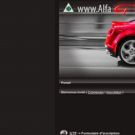
Portail
Bienvenue invité (
Connexion
|
Inscription
)
GTP
-> Formulaire d'inscription