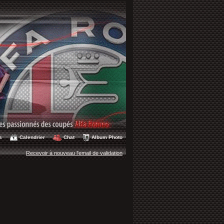
s
Calendrier
Chat
Album Photo
Recevoir à nouveau l'email de validation