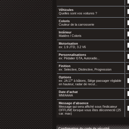
Véhicules
Quelles sont vos voitures ?
Coloris
Couleur de la carrosserie
Intérieur
Matière / Coloris
Motorisation
ex: 1.9 JTD, 3.2 V6
Personnalisations
ex: Pédalier GTA, Autoradio...
Finition
ex: Selective, Distinctive, Progression
Options
ex: JA 17" à bâtons, Siège passager règlable
en hauteur, radar de recul...
Date d'achat
MM/AAAA
Message d'absence
Message qui sera affiché sous l'indicateur
OFFLINE lorsque vous êtes déconnecté (25
car. max)
Confirmation du code de sécutité