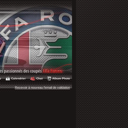
s
Calendrier
Chat
Album Photo
Recevoir à nouveau l'email de validation