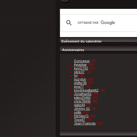
Evénement du calendrier
Anniversaires
Gonzague
(50)
jheadgar
(39)
kevGT62
(36)
slick37
(36)
fyl
(65)
buzyfun
(39)
philfer38
(56)
jona77
(41)
kevdrivealfagt62
(36)
Jonathan62
(38)
julien25460
(42)
chris78440
(66)
gabo44
(50)
Jérémy 01
(39)
sellix
(48)
Hichigo71
(45)
Toss87
(33)
Jean-François
(56)