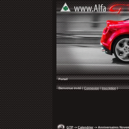
Portail
Bienvenue invité (
Connexion
|
Inscription
)
GTP
->
Calendrier
-> Anniversaires Nove