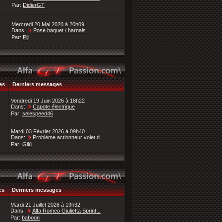
Par:
DidierGT
Mercredi 20 Mai 2020 à 20h09
Dans:
Pose baquet / harnais
Par:
Piji
es
Derniers messages
Vendredi 19 Juin 2026 à 18h22
Dans:
Capote électrique
Par:
selespeed46
Mardi 03 Février 2026 à 09h40
Dans:
Problème actionneur volet d...
Par:
Gilù
es
Derniers messages
Mardi 21 Juillet 2026 à 19h32
Dans:
Alfa Romeo Giulietta Sprint...
Par:
baboon