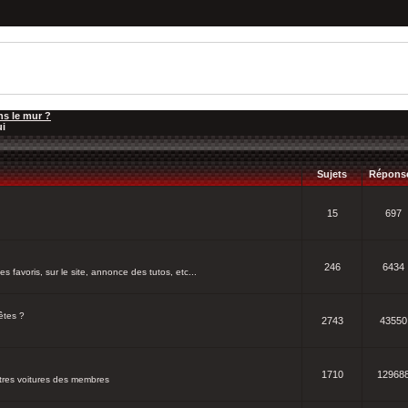
ns le mur ?
ui
Sujets
Répons
15
697
246
6434
s favoris, sur le site, annonce des tutos, etc...
êtes ?
2743
43550
1710
12968
utres voitures des membres