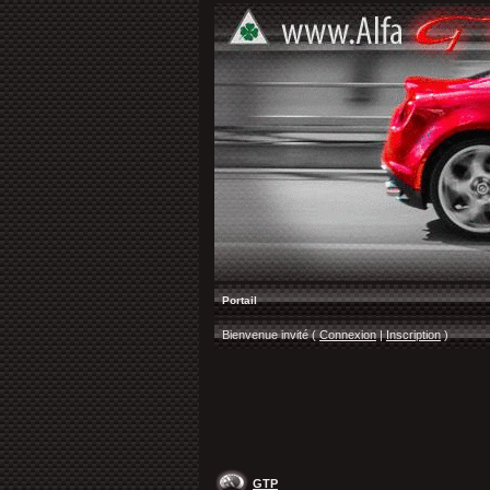
Portail
Bienvenue invité (
Connexion
|
Inscription
)
GTP