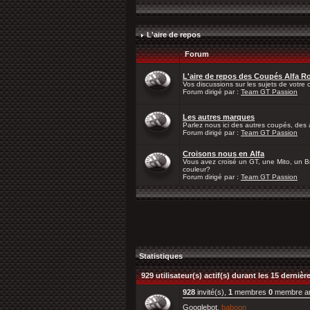
L'aire de repos
Forum
L'aire de repos des Coupés Alfa 
Vos discussions sur les sujets de votre ch
Forum dirigé par :
Team GT Passion
Les autres marques
Parlez nous ici des autres coupés, des 
Forum dirigé par :
Team GT Passion
Croisons nous en Alfa
Vous avez croisé un GT, une Mito, un Bre
couleur?
Forum dirigé par :
Team GT Passion
Statistiques
929 utilisateur(s) actif(s) durant les 15 derniè
928
invité(s),
1
membres
0
membre a
Googlebot,
baboon