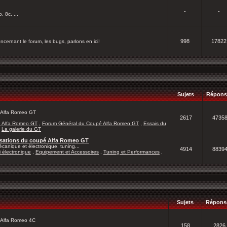
-
-
, 8c, ...
998
17822
cernant le forum, les bugs, parlons en ici!
Sujets
Répons
 l'Alfa Romeo GT
2617
4735
é Alfa Romeo GT
,
Forum Général du Coupé Alfa Romeo GT
,
Essais du
,
La galerie du GT
lisations du coupé Alfa Romeo GT
canique et électronique, tuning...
4914
8839
 électronique
,
Equipement et Accessoires
,
Tuning et Performances
,
Sujets
Répons
l'Alfa Romeo 4C
158
2826