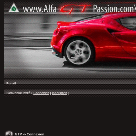
Portail
Bienvenue invité (
Connexion
|
Inscription
)
GTP
-> Connexion