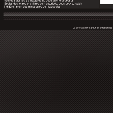
Veuillez saisir les 6 caractères du code affiché ci-dessus.
Seules des lettres et chiffres sont autorisés, vous pouvez saisir
indifféremment des minuscules ou majuscules.
Le site fait par et pour les passionn