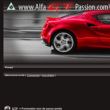
Portail
Bienvenue invité (
Connexion
|
Inscription
)
GTP
-> Formulaire mot de passe perdu