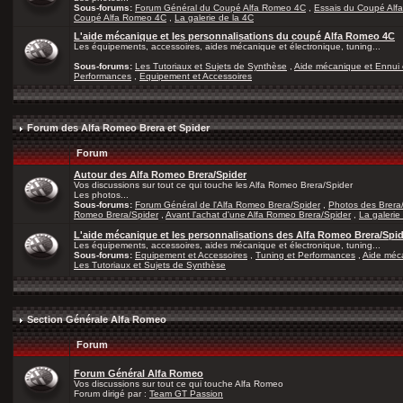
Sous-forums:
Forum Général du Coupé Alfa Romeo 4C
,
Essais du Coupé Alf
Coupé Alfa Romeo 4C
,
La galerie de la 4C
L'aide mécanique et les personnalisations du coupé Alfa Romeo 4C
Les équipements, accessoires, aides mécanique et électronique, tuning...
Sous-forums:
Les Tutoriaux et Sujets de Synthèse
,
Aide mécanique et Ennui 
Performances
,
Equipement et Accessoires
Forum des Alfa Romeo Brera et Spider
Forum
Autour des Alfa Romeo Brera/Spider
Vos discussions sur tout ce qui touche les Alfa Romeo Brera/Spider
Les photos...
Sous-forums:
Forum Général de l'Alfa Romeo Brera/Spider
,
Photos des Brera
Romeo Brera/Spider
,
Avant l'achat d'une Alfa Romeo Brera/Spider
,
La galerie
L'aide mécanique et les personnalisations des Alfa Romeo Brera/Spi
Les équipements, accessoires, aides mécanique et électronique, tuning...
Sous-forums:
Equipement et Accessoires
,
Tuning et Performances
,
Aide méca
Les Tutoriaux et Sujets de Synthèse
Section Générale Alfa Romeo
Forum
Forum Général Alfa Romeo
Vos discussions sur tout ce qui touche Alfa Romeo
Forum dirigé par :
Team GT Passion