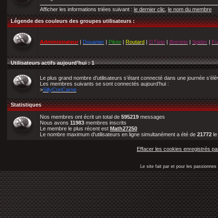
Afficher les informations triées suivant :
le dernier clic
,
le nom du membre
Légende des couleurs des groupes utilisateurs :
Administrateur
|
Douanier
|
Pilote
|
Routard
|
GTiste
|
Breriste
|
Spider
|
Fu
Utilisateurs actifs aujourd’hui : 1
Le plus grand nombre d’utilisateurs s’étant connecté dans une journée s’él
Les membres suivants se sont connectés aujourd’hui :
>
SillyConCarne
Statistiques
Nos membres ont écrit un total de
595219
messages
Nous avons
11983
membres inscrits
Le membre le plus récent est
Math27250
Le nombre maximum d'utilisateurs en ligne simultanément a été de
21772
l
Effacer les cookies enregistrés pa
Le site fait par et pour les passionn