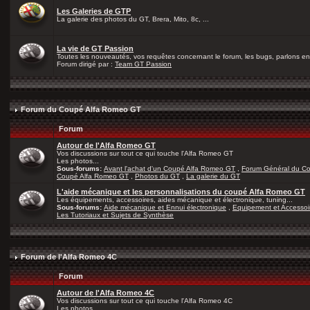
Les Galeries de GTP
La galerie des photos du GT, Brera, Mito, 8c, ...
La vie de GT Passion
Toutes les nouveautés, vos requêtes concernant le forum, les bugs, parlons en 
Forum dirigé par :
Team GT Passion
Forum du Coupé Alfa Romeo GT
Forum
Autour de l'Alfa Romeo GT
Vos discussions sur tout ce qui touche l'Alfa Romeo GT
Les photos...
Sous-forums:
Avant l'achat d'un Coupé Alfa Romeo GT
,
Forum Général du C
Coupé Alfa Romeo GT
,
Photos du GT
,
La galerie du GT
L'aide mécanique et les personnalisations du coupé Alfa Romeo GT
Les équipements, accessoires, aides mécanique et électronique, tuning...
Sous-forums:
Aide mécanique et Ennui électronique
,
Equipement et Accessoi
Les Tutoriaux et Sujets de Synthèse
Forum de l'Alfa Romeo 4C
Forum
Autour de l'Alfa Romeo 4C
Vos discussions sur tout ce qui touche l'Alfa Romeo 4C
Les photos...