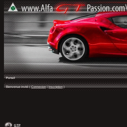
Portail
Bienvenue invité (
Connexion
|
Inscription
)
GTP