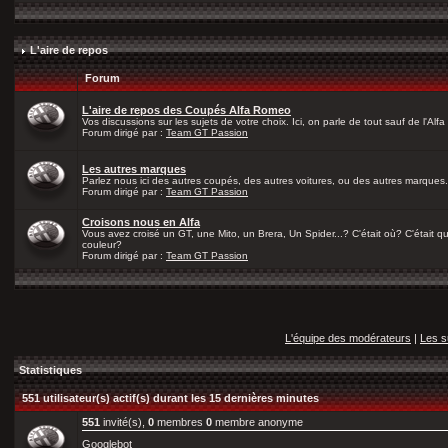
L'aire de repos
Forum
L'aire de repos des Coupés Alfa Romeo
Vos discussions sur les sujets de votre choix. Ici, on parle de tout sauf de l'Alfa
Forum dirigé par :
Team GT Passion
Les autres marques
Parlez nous ici des autres coupés, des autres voitures, ou des autres marques.
Forum dirigé par :
Team GT Passion
Croisons nous en Alfa
Vous avez croisé un GT, une Mito, un Brera, Un Spider...? C'était où? C'était qu
couleur?
Forum dirigé par :
Team GT Passion
L'équipe des modérateurs
|
Les s
Statistiques
551 utilisateur(s) actif(s) durant les 15 dernières minutes
551
invité(s),
0
membres
0
membre anonyme
Googlebot