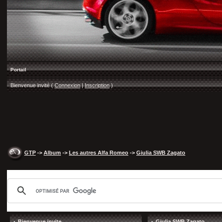
Portail
Bienvenue invité (
Connexion
|
Inscription
)
GTP
->
Album
->
Les autres Alfa Romeo
->
Giulia SWB Zagato
Bienvenue invite
Giulia SWB Zagato