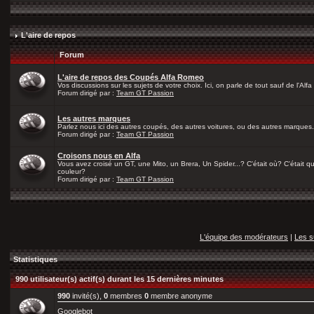
L'aire de repos
Forum
L'aire de repos des Coupés Alfa Romeo
Vos discussions sur les sujets de votre choix. Ici, on parle de tout sauf de l'Alfa
Forum dirigé par :
Team GT Passion
Les autres marques
Parlez nous ici des autres coupés, des autres voitures, ou des autres marques.
Forum dirigé par :
Team GT Passion
Croisons nous en Alfa
Vous avez croisé un GT, une Mito, un Brera, Un Spider...? C'était où? C'était qu
couleur?
Forum dirigé par :
Team GT Passion
L'équipe des modérateurs
|
Les s
Statistiques
990 utilisateur(s) actif(s) durant les 15 dernières minutes
990
invité(s),
0
membres
0
membre anonyme
Googlebot