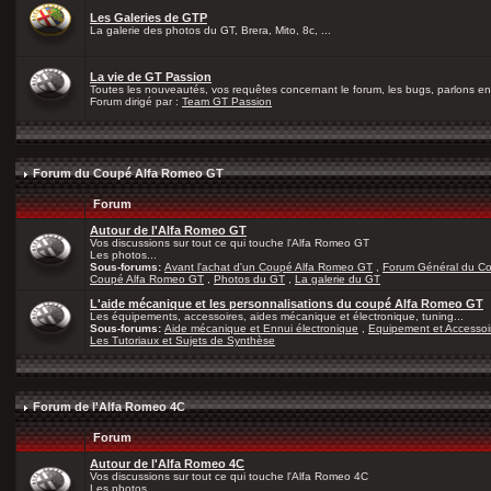
Les Galeries de GTP
La galerie des photos du GT, Brera, Mito, 8c, ...
La vie de GT Passion
Toutes les nouveautés, vos requêtes concernant le forum, les bugs, parlons en 
Forum dirigé par :
Team GT Passion
Forum du Coupé Alfa Romeo GT
Forum
Autour de l'Alfa Romeo GT
Vos discussions sur tout ce qui touche l'Alfa Romeo GT
Les photos...
Sous-forums:
Avant l'achat d'un Coupé Alfa Romeo GT
,
Forum Général du C
Coupé Alfa Romeo GT
,
Photos du GT
,
La galerie du GT
L'aide mécanique et les personnalisations du coupé Alfa Romeo GT
Les équipements, accessoires, aides mécanique et électronique, tuning...
Sous-forums:
Aide mécanique et Ennui électronique
,
Equipement et Accessoi
Les Tutoriaux et Sujets de Synthèse
Forum de l'Alfa Romeo 4C
Forum
Autour de l'Alfa Romeo 4C
Vos discussions sur tout ce qui touche l'Alfa Romeo 4C
Les photos...