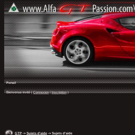
Portail
Bienvenue invité (
Connexion
|
Inscription
)
GTP
->
Sujets d'aide
-> Sujets d'aide