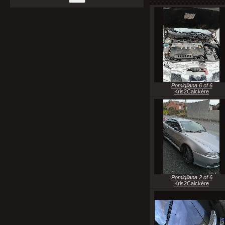
Pomigliana 6 of 6
Kris2Calckère
Pomigliana 2 of 6
Kris2Calckère