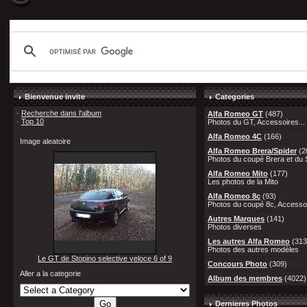
Bienvenue invite
Categories
·
Recherche dans l'album
Alfa Romeo GT
(487)
·
Top 10
Photos du GT, Accessoires...
Alfa Romeo 4C
(166)
Image aleatoire
Alfa Romeo Brera/Spider
(2
Photos du coupé Brera et du S
Alfa Romeo Mito
(177)
Les photos de la Mito
Alfa Romeo 8c
(93)
Photos du coupé 8c, Accessoi
Autres Marques
(141)
Photos diverses
Les autres Alfa Romeo
(313
Photos des autres modèles
Le GT de Stopino selective veloce 6 of 9
Concours Photo
(309)
Aller a la categorie
Album des membres
(4022)
Dernieres Photos