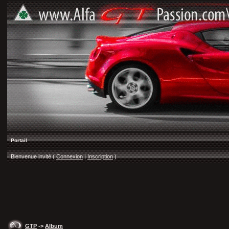
Portail
Bienvenue invité (
Connexion
|
Inscription
)
GTP
->
Album