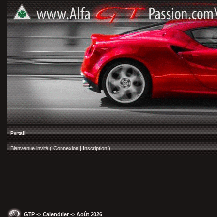
Portail
Bienvenue invité (
Connexion
|
Inscription
)
GTP
->
Calendrier
-> Août 2026