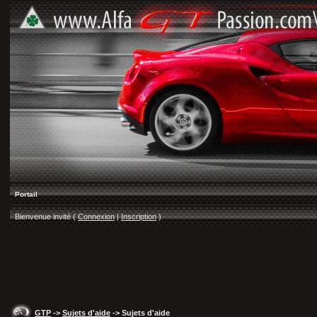
Portail
Bienvenue invité (
Connexion
|
Inscription
)
GTP
->
Sujets d'aide
-> Sujets d'aide