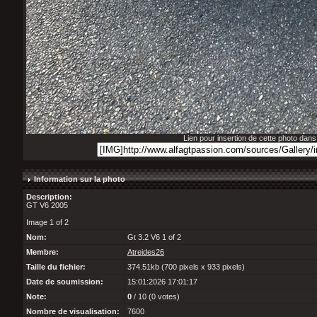
Lien pour insertion de cette photo dan
Information sur la photo
Description:
GT V6 2005
Image 1 of 2
Nom:
Gt 3.2 V6 1 of 2
Membre:
Atreides26
Taille du fichier:
374.51kb (700 pixels x 933 pixels)
Date de soumission:
15:01:2026 17:01:17
Note:
0
/ 10 (0 votes)
Nombre de visualisation:
7600