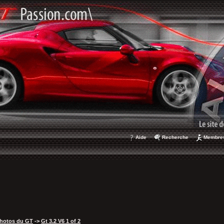
Aide
Recherche
Membre
hotos du GT
->
Gt 3.2 V6 1 of 2