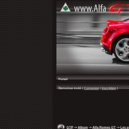
Portail
Bienvenue invité (
Connexion
|
Inscription
)
GTP
->
Album
->
Alfa Romeo GT
->
Les p