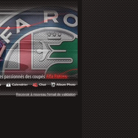
s
Calendrier
Chat
Album Photo
Recevoir à nouveau l'email de validation