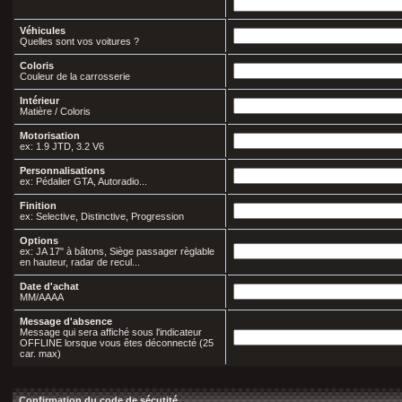
Véhicules
Quelles sont vos voitures ?
Coloris
Couleur de la carrosserie
Intérieur
Matière / Coloris
Motorisation
ex: 1.9 JTD, 3.2 V6
Personnalisations
ex: Pédalier GTA, Autoradio...
Finition
ex: Selective, Distinctive, Progression
Options
ex: JA 17" à bâtons, Siège passager règlable
en hauteur, radar de recul...
Date d'achat
MM/AAAA
Message d'absence
Message qui sera affiché sous l'indicateur
OFFLINE lorsque vous êtes déconnecté (25
car. max)
Confirmation du code de sécutité