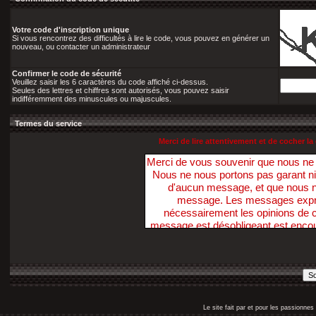
Votre code d'inscription unique
Si vous rencontrez des difficultés à lire le code, vous pouvez en générer un
nouveau, ou contacter un administrateur
Confirmer le code de sécurité
Veuillez saisir les 6 caractères du code affiché ci-dessus.
Seules des lettres et chiffres sont autorisés, vous pouvez saisir
indifféremment des minuscules ou majuscules.
Termes du service
Merci de lire attentivement et de cocher 
Merci de vous souvenir que nous n
Nous ne nous portons pas garant ni ne 
d'aucun message, et que nous 
message. Les messages exprim
nécessairement les opinions de ce
message est désobligeant est enco
Nous avons la possibilité de suppri
dans ce sens, dans un délai raiso
nécessaire. Vous acceptez, par votr
pas ces Forums pour poster t
diffamatoire, inexacte, abusive, vu
profanatrice, orientée sexuellem
Le site fait par et pour les passionn
personne, ou contraire aux lois. V