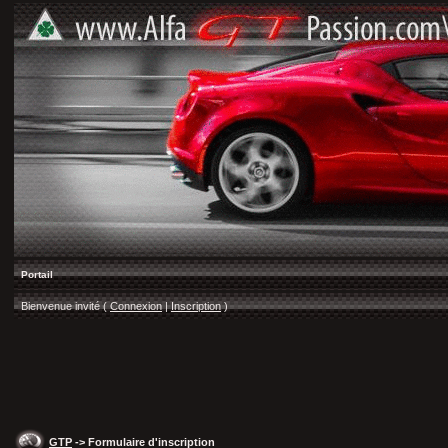
Portail
Bienvenue invité (
Connexion
|
Inscription
)
GTP
-> Formulaire d'inscription