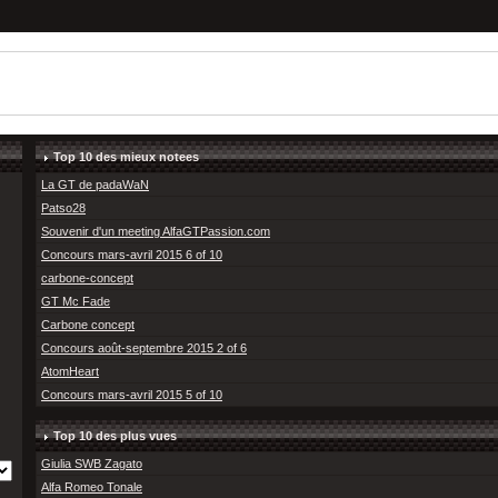
Top 10 des mieux notees
La GT de padaWaN
Patso28
Souvenir d'un meeting AlfaGTPassion.com
Concours mars-avril 2015 6 of 10
carbone-concept
GT Mc Fade
Carbone concept
Concours août-septembre 2015 2 of 6
AtomHeart
Concours mars-avril 2015 5 of 10
Top 10 des plus vues
Giulia SWB Zagato
Alfa Romeo Tonale