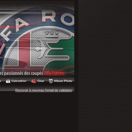
s
Calendrier
Chat
Album Photo
Recevoir à nouveau l'email de validation