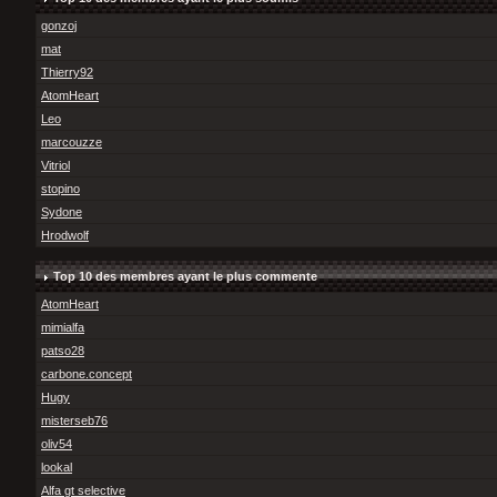
gonzoj
mat
Thierry92
AtomHeart
Leo
marcouzze
Vitriol
stopino
Sydone
Hrodwolf
Top 10 des membres ayant le plus commente
AtomHeart
mimialfa
patso28
carbone.concept
Hugy
misterseb76
oliv54
lookal
Alfa gt selective