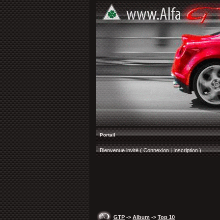
Portail
Bienvenue invité (
Connexion
|
Inscription
)
GTP
->
Album
->
Top 10