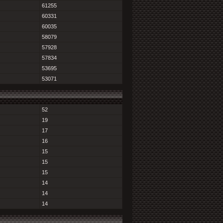
61255
60331
60035
58079
57928
57834
53695
53071
52
19
17
16
15
15
15
14
14
14