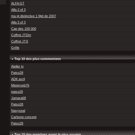
ALFA GT
Alfa 2 of 3
ma gt distinctive 1.9jtd de 2007
Alfa 3 of 3
Cap des 100 000
Coffret JTDm
Coffret JTS
Grêle
Top 10 des plus commentees
Atelier jo
Patso28
ADK avril
Misterseb76
patso28
Jamara68
Patso28
Navyseal
Carbone concept
Patso28
Top 10 des membres ayant le plus soumis