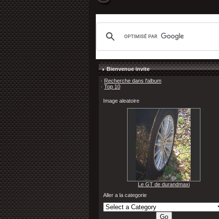
Bienvenue invite
·
Recherche dans l'album
·
Top 10
Image aleatoire
Le GT de durandmaxi
Aller a la categorie