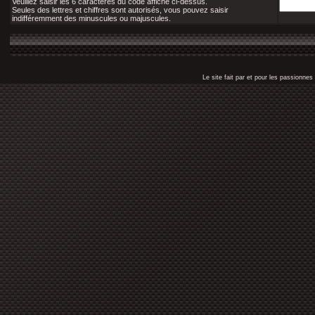
Veuillez saisir les 6 caractères du code affiché ci-dessus.
Seules des lettres et chiffres sont autorisés, vous pouvez saisir
indifféremment des minuscules ou majuscules.
Le site fait par et pour les passionn