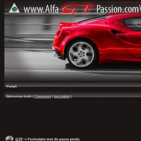
Portail
Bienvenue invité (
Connexion
|
Inscription
)
GTP
-> Formulaire mot de passe perdu