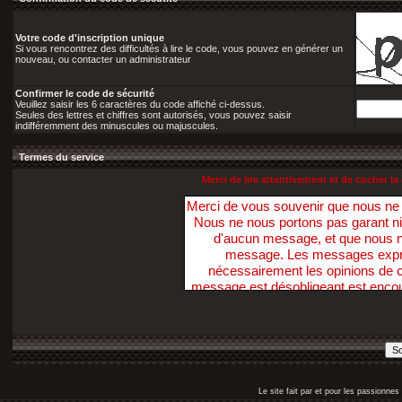
Votre code d'inscription unique
Si vous rencontrez des difficultés à lire le code, vous pouvez en générer un
nouveau, ou contacter un administrateur
Confirmer le code de sécurité
Veuillez saisir les 6 caractères du code affiché ci-dessus.
Seules des lettres et chiffres sont autorisés, vous pouvez saisir
indifféremment des minuscules ou majuscules.
Termes du service
Merci de lire attentivement et de cocher 
Merci de vous souvenir que nous n
Nous ne nous portons pas garant ni ne 
d'aucun message, et que nous 
message. Les messages exprim
nécessairement les opinions de ce
message est désobligeant est enco
Nous avons la possibilité de suppri
dans ce sens, dans un délai raiso
nécessaire. Vous acceptez, par votr
pas ces Forums pour poster t
diffamatoire, inexacte, abusive, vu
profanatrice, orientée sexuellem
Le site fait par et pour les passionn
personne, ou contraire aux lois. V