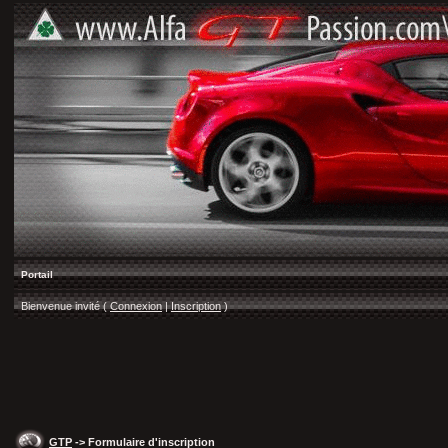
Portail
Bienvenue invité (
Connexion
|
Inscription
)
GTP
-> Formulaire d'inscription