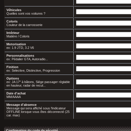
Véhicules
Quelles sont vos voitures ?
Coloris
Couleur de la carrosserie
Intérieur
Matière / Coloris
Motorisation
ex: 1.9 JTD, 3.2 V6
Personnalisations
ex: Pédalier GTA, Autoradio...
Finition
ex: Selective, Distinctive, Progression
Options
ex: JA 17" à bâtons, Siège passager règlable
en hauteur, radar de recul...
Date d'achat
MM/AAAA
Message d'absence
Message qui sera affiché sous l'indicateur
OFFLINE lorsque vous êtes déconnecté (25
car. max)
Confirmation du code de sécutité