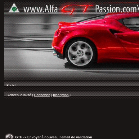
Portail
Bienvenue invité (
Connexion
|
Inscription
)
GTP
-> Envoyer à nouveau l'email de validation