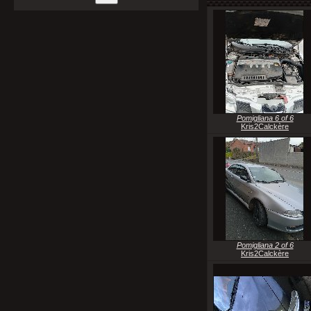
Pomigliana 6 of 6
Kris2Calckère
Pomigliana 2 of 6
Kris2Calckère