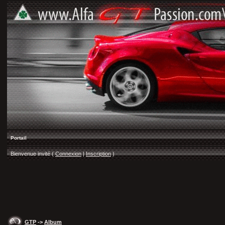
Portail
Bienvenue invité (
Connexion
|
Inscription
)
GTP
->
Album