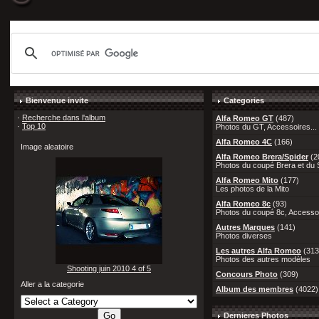
Bienvenue invite
Categories
·
Recherche dans l'album
Alfa Romeo GT
(487)
·
Top 10
Photos du GT, Accessoires...
Alfa Romeo 4C
(166)
Image aleatoire
Alfa Romeo Brera/Spider
(2
Photos du coupé Brera et du S
Alfa Romeo Mito
(177)
Les photos de la Mito
Alfa Romeo 8c
(93)
Photos du coupé 8c, Accessoi
Autres Marques
(141)
Photos diverses
Les autres Alfa Romeo
(313
Photos des autres modèles
Shooting juin 2010 4 of 5
Concours Photo
(309)
Aller a la categorie
Album des membres
(4022)
Dernieres Photos