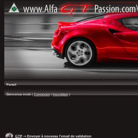
Portail
Bienvenue invité (
Connexion
|
Inscription
)
GTP
-> Envoyer à nouveau l'email de validation