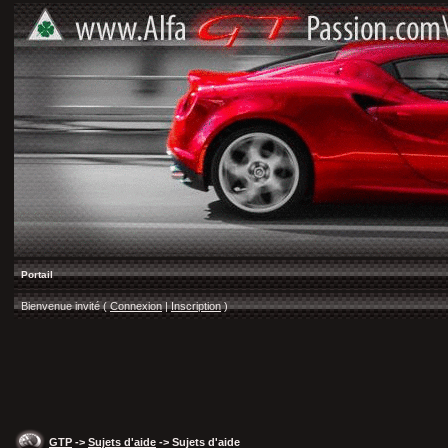
Portail
Bienvenue invité (
Connexion
|
Inscription
)
GTP
->
Sujets d'aide
-> Sujets d'aide