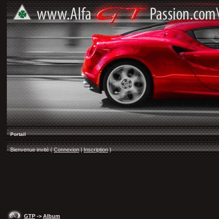
Portail
Bienvenue invité (
Connexion
|
Inscription
)
GTP
->
Album