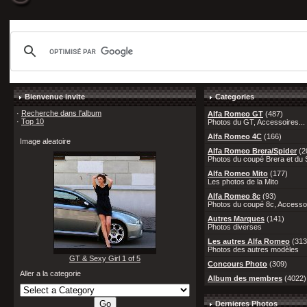
Bienvenue invite
Categories
·
Recherche dans l'album
Alfa Romeo GT
(487)
·
Top 10
Photos du GT, Accessoires...
Alfa Romeo 4C
(166)
Image aleatoire
Alfa Romeo Brera/Spider
(2
Photos du coupé Brera et du S
Alfa Romeo Mito
(177)
Les photos de la Mito
Alfa Romeo 8c
(93)
Photos du coupé 8c, Accessoi
Autres Marques
(141)
Photos diverses
Les autres Alfa Romeo
(313
Photos des autres modèles
GT & Sexy Girl 1 of 5
Concours Photo
(309)
Aller a la categorie
Album des membres
(4022)
Dernieres Photos