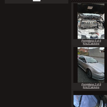
Pomigliana 6 of 6
Kris2Calckère
Pomigliana 2 of 6
Kris2Calckère