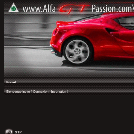
Portail
Bienvenue invité (
Connexion
|
Inscription
)
GTP