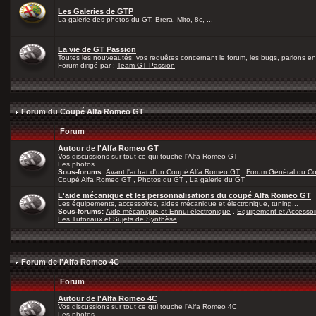
Les Galeries de GTP
La galerie des photos du GT, Brera, Mito, 8c, ...
La vie de GT Passion
Toutes les nouveautés, vos requêtes concernant le forum, les bugs, parlons en 
Forum dirigé par :
Team GT Passion
Forum du Coupé Alfa Romeo GT
Forum
Autour de l'Alfa Romeo GT
Vos discussions sur tout ce qui touche l'Alfa Romeo GT
Les photos...
Sous-forums:
Avant l'achat d'un Coupé Alfa Romeo GT
,
Forum Général du C
Coupé Alfa Romeo GT
,
Photos du GT
,
La galerie du GT
L'aide mécanique et les personnalisations du coupé Alfa Romeo GT
Les équipements, accessoires, aides mécanique et électronique, tuning...
Sous-forums:
Aide mécanique et Ennui électronique
,
Equipement et Accessoi
Les Tutoriaux et Sujets de Synthèse
Forum de l'Alfa Romeo 4C
Forum
Autour de l'Alfa Romeo 4C
Vos discussions sur tout ce qui touche l'Alfa Romeo 4C
Les photos...