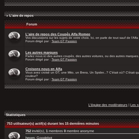
L'aire de repos
Forum
L'aire de repos des Coupés Alfa Romeo
Vos discussions sur les sujets de votre choix. Ici, on parle de tout sauf de l'Alfa
Forum dirigé par :
Team GT Passion
Les autres marques
Parlez nous ici des autres coupés, des autres voitures, ou des autres marques.
Forum dirigé par :
Team GT Passion
Croisons nous en Alfa
Vous avez croisé un GT, une Mito, un Brera, Un Spider...? C'était où? C'était qu
couleur?
Forum dirigé par :
Team GT Passion
L'équipe des modérateurs
|
Les s
Statistiques
753 utilisateur(s) actif(s) durant les 15 dernières minutes
752
invité(s),
1
membres
0
membre anonyme
hexen
, Googlebot