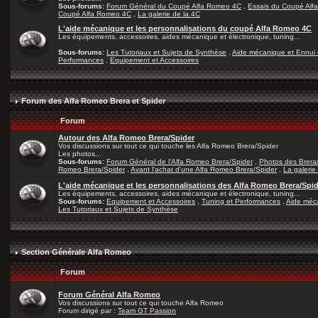
Sous-forums:
Forum Général du Coupé Alfa Romeo 4C
,
Essais du Coupé Alf
Coupé Alfa Romeo 4C
,
La galerie de la 4C
L'aide mécanique et les personnalisations du coupé Alfa Romeo 4C
Les équipements, accessoires, aides mécanique et électronique, tuning...
Sous-forums:
Les Tutoriaux et Sujets de Synthèse
,
Aide mécanique et Ennui 
Performances
,
Equipement et Accessoires
Forum des Alfa Romeo Brera et Spider
Forum
Autour des Alfa Romeo Brera/Spider
Vos discussions sur tout ce qui touche les Alfa Romeo Brera/Spider
Les photos...
Sous-forums:
Forum Général de l'Alfa Romeo Brera/Spider
,
Photos des Brera
Romeo Brera/Spider
,
Avant l'achat d'une Alfa Romeo Brera/Spider
,
La galerie
L'aide mécanique et les personnalisations des Alfa Romeo Brera/Spi
Les équipements, accessoires, aides mécanique et électronique, tuning...
Sous-forums:
Equipement et Accessoires
,
Tuning et Performances
,
Aide méca
Les Tutoriaux et Sujets de Synthèse
Section Générale Alfa Romeo
Forum
Forum Général Alfa Romeo
Vos discussions sur tout ce qui touche Alfa Romeo
Forum dirigé par :
Team GT Passion