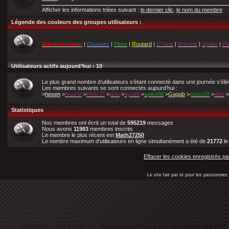
Afficher les informations triées suivant :
le dernier clic
,
le nom du membre
Légende des couleurs des groupes utilisateurs :
Administrateur
|
Douanier
|
Pilote
|
Routard
|
GTiste
|
Breriste
|
Spider
|
Fu
Utilisateurs actifs aujourd’hui : 10
Le plus grand nombre d’utilisateurs s’étant connecté dans une journée s’él
Les membres suivants se sont connectés aujourd’hui :
>
hexen
>
Nourfe
>
Helix22
>
jano
>
ayu69
>
spike66
>
Gagab
>
patso28
>
aldo
>
Statistiques
Nos membres ont écrit un total de
595219
messages
Nous avons
11983
membres inscrits
Le membre le plus récent est
Math27250
Le nombre maximum d'utilisateurs en ligne simultanément a été de
21772
l
Effacer les cookies enregistrés pa
Le site fait par et pour les passionn