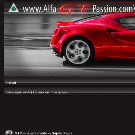
Portail
Bienvenue invité (
Connexion
|
Inscription
)
GTP
->
Sujets d'aide
-> Sujets d'aide