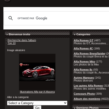
Bienvenue invite
Categories
·
Recherche dans l'album
Alfa Romeo GT
(487)
·
Top 10
Photos du GT, Accessoires...
Alfa Romeo 4C
(166)
Image aleatoire
Alfa Romeo Brera/Spider
(2
Photos du coupé Brera et du S
Alfa Romeo Mito
(177)
Les photos de la Mito
Alfa Romeo 8c
(93)
Photos du coupé 8c, Accessoi
Autres Marques
(141)
Photos diverses
Les autres Alfa Romeo
(313
Photos des autres modèles
Illustrations Alfa par A.Masera
Concours Photo
(309)
Aller a la categorie
Album des membres
(4022)
Dernieres Photos