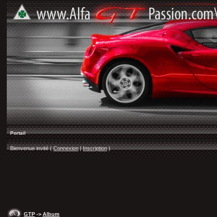
Portail
Bienvenue invité (
Connexion
|
Inscription
)
GTP
->
Album