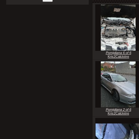
Pomigliana 6 of 6
Kris2Calckère
Pomigliana 2 of 6
Kris2Calckère