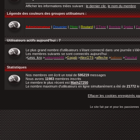
Afficher les informations triées suivant :
le dernier clic
,
le nom du membre
Légende des couleurs des groupes utilisateurs :
Administrateur
|
Douanier
|
Pilote
|
Routard
|
GTiste
|
Breriste
|
Spider
|
Fu
Utilisateurs actifs aujourd’hui : 7
Le plus grand nombre d’utilisateurs s’étant connecté dans une journée s’él
Les membres suivants se sont connectés aujourd’hui :
>
Less_kro
>
selespeed46
>
Gagab
>
AlexGT6
>
alfleche
>
baboon
>
Pasckal
Statistiques
Nos membres ont écrit un total de
595219
messages
Nous avons
11983
membres inscrits
Le membre le plus récent est
Math27250
Le nombre maximum d'utilisateurs en ligne simultanément a été de
21772
l
Effacer les cookies enregistrés pa
Le site fait par et pour les passionn