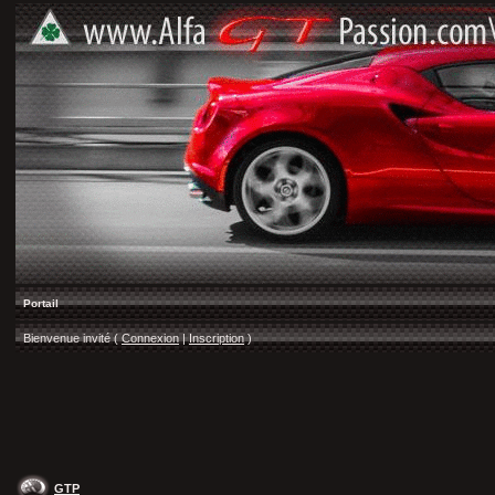
Portail
Bienvenue invité (
Connexion
|
Inscription
)
GTP