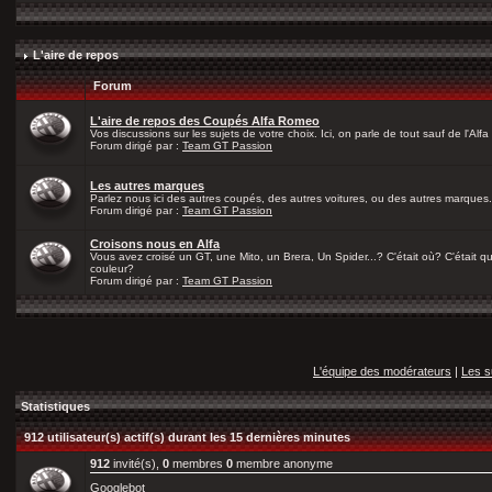
L'aire de repos
Forum
L'aire de repos des Coupés Alfa Romeo
Vos discussions sur les sujets de votre choix. Ici, on parle de tout sauf de l'Alfa
Forum dirigé par :
Team GT Passion
Les autres marques
Parlez nous ici des autres coupés, des autres voitures, ou des autres marques.
Forum dirigé par :
Team GT Passion
Croisons nous en Alfa
Vous avez croisé un GT, une Mito, un Brera, Un Spider...? C'était où? C'était qu
couleur?
Forum dirigé par :
Team GT Passion
L'équipe des modérateurs
|
Les s
Statistiques
912 utilisateur(s) actif(s) durant les 15 dernières minutes
912
invité(s),
0
membres
0
membre anonyme
Googlebot