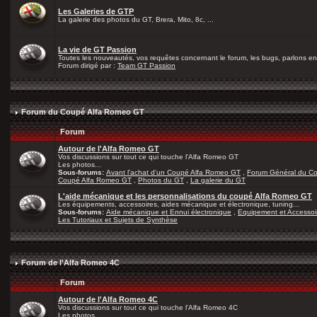
Les Galeries de GTP
La galerie des photos du GT, Brera, Mito, 8c, ...
La vie de GT Passion
Toutes les nouveautés, vos requêtes concernant le forum, les bugs, parlons en 
Forum dirigé par :
Team GT Passion
Forum du Coupé Alfa Romeo GT
Forum
Autour de l'Alfa Romeo GT
Vos discussions sur tout ce qui touche l'Alfa Romeo GT
Les photos...
Sous-forums:
Avant l'achat d'un Coupé Alfa Romeo GT
,
Forum Général du C
Coupé Alfa Romeo GT
,
Photos du GT
,
La galerie du GT
L'aide mécanique et les personnalisations du coupé Alfa Romeo GT
Les équipements, accessoires, aides mécanique et électronique, tuning...
Sous-forums:
Aide mécanique et Ennui électronique
,
Equipement et Accessoi
Les Tutoriaux et Sujets de Synthèse
Forum de l'Alfa Romeo 4C
Forum
Autour de l'Alfa Romeo 4C
Vos discussions sur tout ce qui touche l'Alfa Romeo 4C
Les photos...