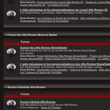
Sous-forums:
Forum Général du Coupé Alfa Romeo 4C
,
Essais du Coupé Alf
Coupé Alfa Romeo 4C
,
La galerie de la 4C
L'aide mécanique et les personnalisations du coupé Alfa Romeo 4C
Les équipements, accessoires, aides mécanique et électronique, tuning...
Sous-forums:
Les Tutoriaux et Sujets de Synthèse
,
Aide mécanique et Ennui 
Performances
,
Equipement et Accessoires
Forum des Alfa Romeo Brera et Spider
Forum
Autour des Alfa Romeo Brera/Spider
Vos discussions sur tout ce qui touche les Alfa Romeo Brera/Spider
Les photos...
Sous-forums:
Forum Général de l'Alfa Romeo Brera/Spider
,
Photos des Brera
Romeo Brera/Spider
,
Avant l'achat d'une Alfa Romeo Brera/Spider
,
La galerie
L'aide mécanique et les personnalisations des Alfa Romeo Brera/Spi
Les équipements, accessoires, aides mécanique et électronique, tuning...
Sous-forums:
Equipement et Accessoires
,
Tuning et Performances
,
Aide méca
Les Tutoriaux et Sujets de Synthèse
Section Générale Alfa Romeo
Forum
Forum Général Alfa Romeo
Vos discussions sur tout ce qui touche Alfa Romeo
Forum dirigé par :
Team GT Passion