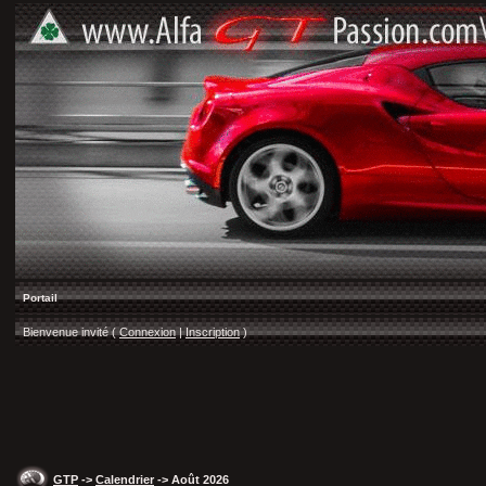
Portail
Bienvenue invité (
Connexion
|
Inscription
)
GTP
->
Calendrier
-> Août 2026