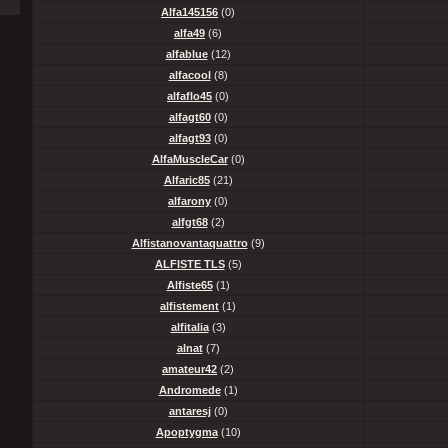
Alfa145156
(0)
alfa49
(6)
alfablue
(12)
alfacool
(8)
alfaflo45
(0)
alfagt60
(0)
alfagt93
(0)
AlfaMuscleCar
(0)
Alfaric85
(21)
alfarony
(0)
alfgt68
(2)
Alfistanovantaquattro
(9)
ALFISTE TLS
(5)
Alfiste65
(1)
alfistement
(1)
alfitalia
(3)
alnat
(7)
amateur42
(2)
Andromede
(1)
antaresj
(0)
Apoptygma
(10)