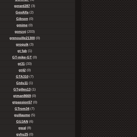
gerard287
(3)
GexAlfa
(2)
Gibson
(0)
gmime
(0)
gonzoj
(203)
grenouille21300
(0)
groquik
(3)
gt fab
(1)
GT-mike-GT
(0)
gt31
(33)
gt42
(0)
GTA310
(7)
Gtdu11
(1)
GTgilles13
(1)
gtman8669
(0)
gtpassion57
(0)
GTrom34
(7)
guillaume
(5)
GUJAN
(6)
gwal
(8)
gyhu25
(0)