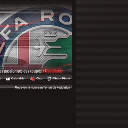
s
Calendrier
Chat
Album Photo
Recevoir à nouveau l'email de validation