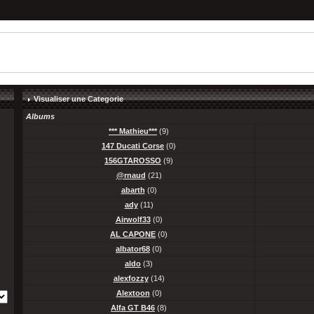
Visualiser une Categorie
Albums
*** Mathieu***
(9)
147 Ducati Corse
(0)
156GTAROSSO
(9)
@rnaud
(21)
abarth
(0)
ady
(11)
Airwolf33
(0)
AL CAPONE
(0)
albator68
(0)
aldo
(3)
alexfozzy
(14)
Alextoon
(0)
Alfa GT B46
(8)