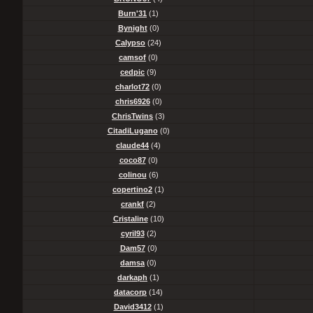
Burn'31
(1)
Bynight
(0)
Calypso
(24)
camsof
(0)
cedpic
(9)
charlot72
(0)
chris6926
(0)
ChrisTwins
(3)
CitadiLugano
(0)
claude44
(4)
coco87
(0)
colinou
(6)
copertino2
(1)
crankf
(2)
Cristaline
(10)
cyril93
(2)
Dam57
(0)
damsa
(0)
darkaph
(1)
datacorp
(14)
David3412
(1)