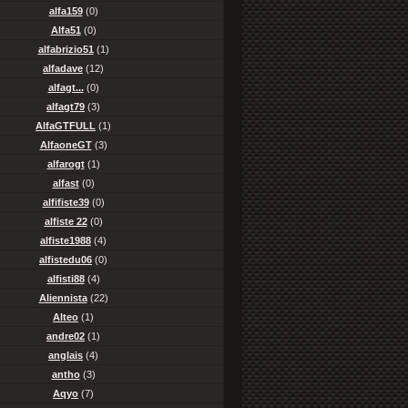
alfa159
(0)
Alfa51
(0)
alfabrizio51
(1)
alfadave
(12)
alfagt...
(0)
alfagt79
(3)
AlfaGTFULL
(1)
AlfaoneGT
(3)
alfarogt
(1)
alfast
(0)
alfifiste39
(0)
alfiste 22
(0)
alfiste1988
(4)
alfistedu06
(0)
alfisti88
(4)
Aliennista
(22)
Alteo
(1)
andre02
(1)
anglais
(4)
antho
(3)
Aqyo
(7)