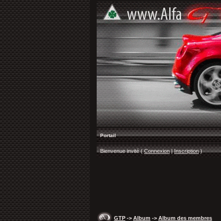
Portail
Bienvenue invité (
Connexion
|
Inscription
)
GTP
->
Album
->
Album des membres