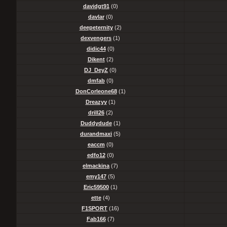
davidgt91
(0)
davlar
(0)
deepeternity
(2)
dexvengers
(1)
didic44
(0)
Dikent
(2)
DJ_DeyZ
(0)
dmfab
(0)
DonCorleone68
(1)
Dreazyy
(1)
drill26
(2)
Duddydude
(1)
durandmaxi
(5)
eaccm
(0)
edfo12
(0)
elmackina
(7)
emy147
(5)
Eric59500
(1)
ette
(4)
F1SPORT
(16)
Fab166
(7)