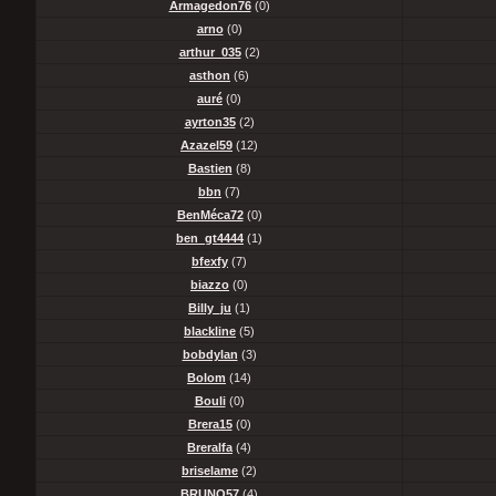
Armagedon76
(0)
arno
(0)
arthur_035
(2)
asthon
(6)
auré
(0)
ayrton35
(2)
Azazel59
(12)
Bastien
(8)
bbn
(7)
BenMéca72
(0)
ben_gt4444
(1)
bfexfy
(7)
biazzo
(0)
Billy_ju
(1)
blackline
(5)
bobdylan
(3)
Bolom
(14)
Bouli
(0)
Brera15
(0)
Breralfa
(4)
briselame
(2)
BRUNO57
(4)