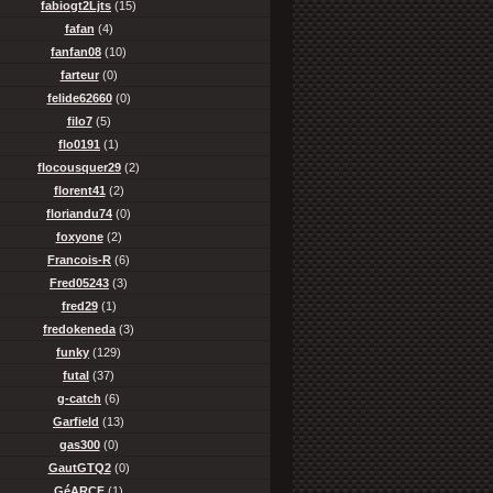
fabiogt2Ljts
(15)
fafan
(4)
fanfan08
(10)
farteur
(0)
felide62660
(0)
filo7
(5)
flo0191
(1)
flocousquer29
(2)
florent41
(2)
floriandu74
(0)
foxyone
(2)
Francois-R
(6)
Fred05243
(3)
fred29
(1)
fredokeneda
(3)
funky
(129)
futal
(37)
g-catch
(6)
Garfield
(13)
gas300
(0)
GautGTQ2
(0)
GéARCF
(1)