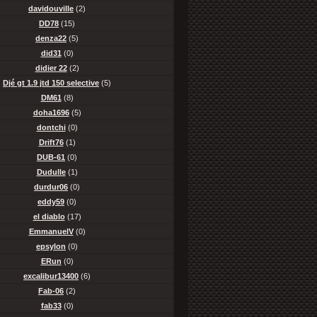
davidouville
(2)
DD78
(15)
denza22
(5)
did31
(0)
didier 22
(2)
Djé gt 1.9 jtd 150 selective
(5)
DM61
(8)
doha1696
(5)
dontchi
(0)
Drift76
(1)
DUB-61
(0)
Dudulle
(1)
durdur06
(0)
eddy59
(0)
el diablo
(17)
EmmanuelV
(0)
epsylon
(0)
ERun
(0)
excalibur13400
(6)
Fab-06
(2)
fab33
(0)