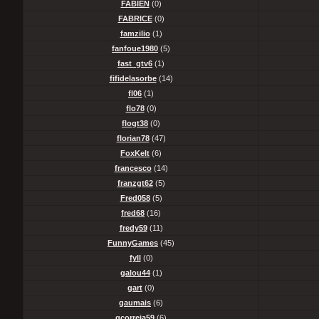
FABIEN
(0)
FABRICE
(0)
famzilio
(1)
fanfoue1980
(5)
fast_gtv6
(1)
fifidelasorbe
(14)
fl06
(1)
flo78
(0)
flogt38
(0)
florian78
(47)
FoxKelt
(6)
francesco
(14)
franzgt62
(5)
Fred058
(5)
fred68
(16)
fredy59
(11)
FunnyGames
(45)
fyll
(0)
galou44
(1)
gart
(0)
gaumais
(6)
gcorreia59
(6)