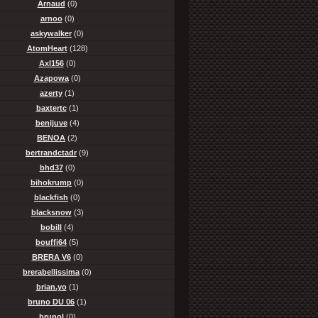
Arnaud
(0)
arnoo
(0)
askywalker
(0)
AtomHeart
(128)
Axl156
(0)
Azapowa
(0)
azerty
(1)
baxtertc
(1)
benijuve
(4)
BENOA
(2)
bertrandctadr
(9)
bhd37
(0)
bihokrump
(0)
blackfish
(0)
blacksnow
(3)
bobill
(4)
bouffi64
(5)
BRERA V6
(0)
brerabellissima
(0)
brian.yo
(1)
bruno DU 06
(1)
brunol
(0)