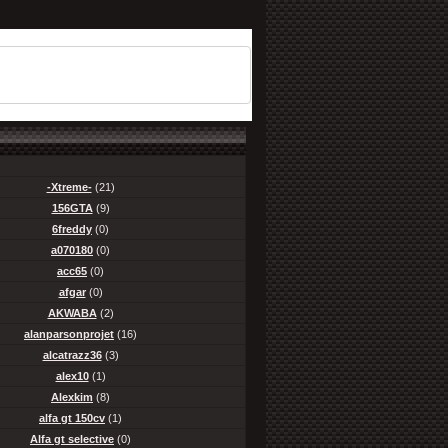
-Xtreme-
(21)
156GTA
(9)
6freddy
(0)
a070180
(0)
acc65
(0)
afgar
(0)
AKWABA
(2)
alanparsonprojet
(16)
alcatrazz36
(3)
alex10
(1)
Alexkim
(8)
alfa gt 150cv
(1)
Alfa gt selective
(0)