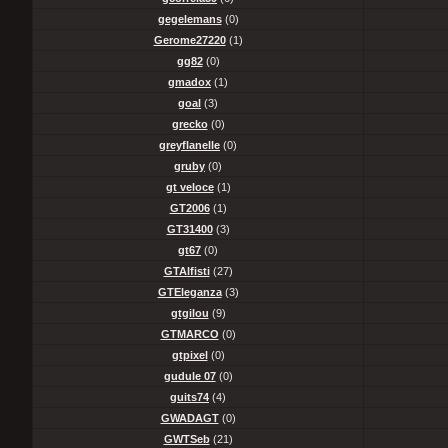
gegelemans
(0)
Gerome27220
(1)
gg82
(0)
gmadox
(1)
goal
(3)
grecko
(0)
greyflanelle
(0)
gruby
(0)
gt veloce
(1)
GT2006
(1)
GT31400
(3)
gt67
(0)
GTAlfisti
(27)
GTEleganza
(3)
gtgilou
(9)
GTMARCO
(0)
gtpixel
(0)
gudule 07
(0)
guits74
(4)
GWADAGT
(0)
GWTSeb
(21)