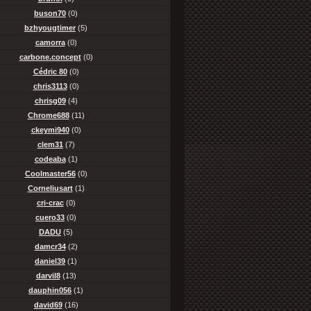
buson70
(0)
bzhyougtimer
(5)
camorra
(0)
carbone.concept
(0)
Cédric 80
(0)
chris3113
(0)
chrisg09
(4)
Chrome688
(11)
ckeymi940
(0)
clem31
(7)
codeaba
(1)
Coolmaster56
(0)
Corneliusart
(1)
cri-crac
(0)
cuero33
(0)
DADU
(5)
damcr34
(2)
daniel39
(1)
darvil8
(13)
dauphin056
(1)
david69
(16)