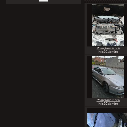
Pomigliana 6 of 6
Kris2Calckère
Pomigliana 2 of 6
Kris2Calckère