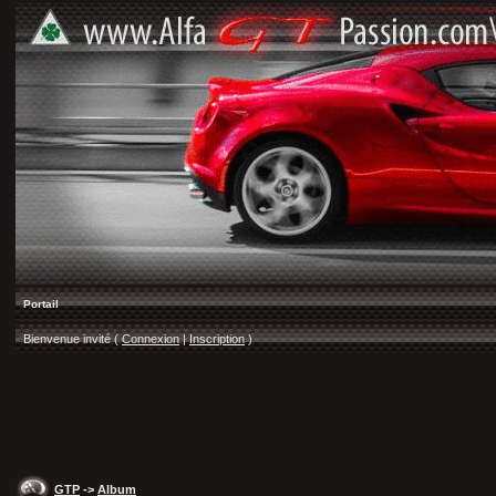
Portail
Bienvenue invité (
Connexion
|
Inscription
)
GTP
->
Album