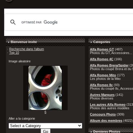
Bienvenue invite
Categories
·
Recherche dans l'album
Alfa Romeo GT
(487)
·
Top 10
Photos du GT, Accessoires...
Alfa Romeo 4C
(166)
Image aleatoire
Alfa Romeo Brera/Spider
(2
Photos du coupé Brera et du S
Alfa Romeo Mito
(177)
Les photos de la Mito
Alfa Romeo 8c
(93)
Photos du coupé 8c, Accessoi
Autres Marques
(141)
Photos diverses
Les autres Alfa Romeo
(313
Photos des autres modèles
6
Concours Photo
(309)
Aller a la categorie
Album des membres
(4022)
Dernieres Photos