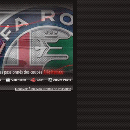
s
Calendrier
Chat
Album Photo
Recevoir à nouveau l'email de validation