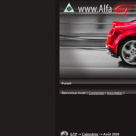
Portail
Bienvenue invité (
Connexion
|
Inscription
)
GTP
->
Calendrier
-> Août 2026