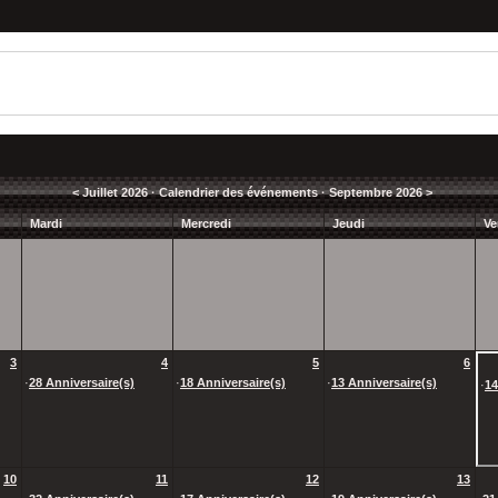
<
Juillet 2026
· Calendrier des événements ·
Septembre 2026
>
Mardi
Mercredi
Jeudi
Ve
3
4
5
6
·
28 Anniversaire(s)
·
18 Anniversaire(s)
·
13 Anniversaire(s)
·
14
10
11
12
13