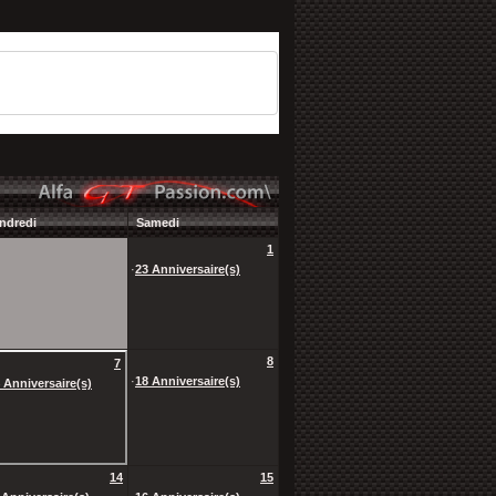
ndredi
Samedi
1
·
23 Anniversaire(s)
8
7
·
18 Anniversaire(s)
 Anniversaire(s)
14
15