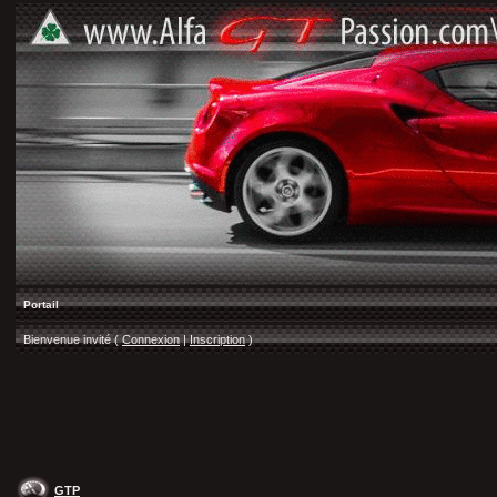
Portail
Bienvenue invité (
Connexion
|
Inscription
)
GTP