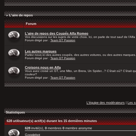
L'aire de repos
Forum
L'aire de repos des Coupés Alfa Romeo
Vos discussions sur les sujets de votre choix. Ici, on parle de tout sauf de l'Alfa
Forum dirigé par :
Team GT Passion
Les autres marques
Parlez nous ici des autres coupés, des autres voitures, ou des autres marques.
Forum dirigé par :
Team GT Passion
Croisons nous en Alfa
Vous avez croisé un GT, une Mito, un Brera, Un Spider...? C'était où? C'était qu
couleur?
Forum dirigé par :
Team GT Passion
L'équipe des modérateurs
|
Les s
Statistiques
628 utilisateur(s) actif(s) durant les 15 dernières minutes
628
invité(s),
0
membres
0
membre anonyme
Googlebot