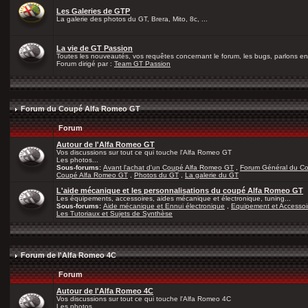
Les Galeries de GTP
La galerie des photos du GT, Brera, Mito, 8c, ...
La vie de GT Passion
Toutes les nouveautés, vos requêtes concernant le forum, les bugs, parlons en 
Forum dirigé par :
Team GT Passion
Forum du Coupé Alfa Romeo GT
Forum
Autour de l'Alfa Romeo GT
Vos discussions sur tout ce qui touche l'Alfa Romeo GT
Les photos...
Sous-forums:
Avant l'achat d'un Coupé Alfa Romeo GT
,
Forum Général du C
Coupé Alfa Romeo GT
,
Photos du GT
,
La galerie du GT
L'aide mécanique et les personnalisations du coupé Alfa Romeo GT
Les équipements, accessoires, aides mécanique et électronique, tuning...
Sous-forums:
Aide mécanique et Ennui électronique
,
Equipement et Accessoi
Les Tutoriaux et Sujets de Synthèse
Forum de l'Alfa Romeo 4C
Forum
Autour de l'Alfa Romeo 4C
Vos discussions sur tout ce qui touche l'Alfa Romeo 4C
Les photos...