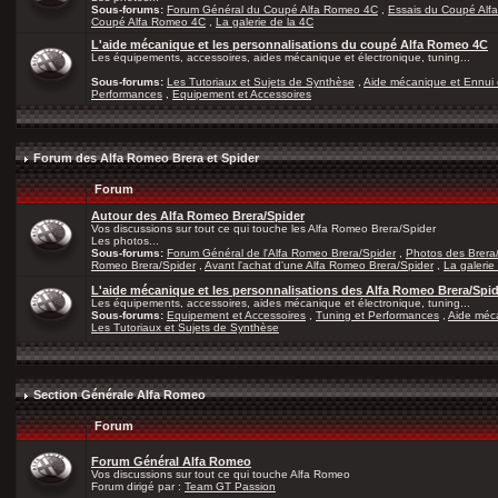
Sous-forums:
Forum Général du Coupé Alfa Romeo 4C
,
Essais du Coupé Alf
Coupé Alfa Romeo 4C
,
La galerie de la 4C
L'aide mécanique et les personnalisations du coupé Alfa Romeo 4C
Les équipements, accessoires, aides mécanique et électronique, tuning...
Sous-forums:
Les Tutoriaux et Sujets de Synthèse
,
Aide mécanique et Ennui 
Performances
,
Equipement et Accessoires
Forum des Alfa Romeo Brera et Spider
Forum
Autour des Alfa Romeo Brera/Spider
Vos discussions sur tout ce qui touche les Alfa Romeo Brera/Spider
Les photos...
Sous-forums:
Forum Général de l'Alfa Romeo Brera/Spider
,
Photos des Brera
Romeo Brera/Spider
,
Avant l'achat d'une Alfa Romeo Brera/Spider
,
La galerie
L'aide mécanique et les personnalisations des Alfa Romeo Brera/Spi
Les équipements, accessoires, aides mécanique et électronique, tuning...
Sous-forums:
Equipement et Accessoires
,
Tuning et Performances
,
Aide méca
Les Tutoriaux et Sujets de Synthèse
Section Générale Alfa Romeo
Forum
Forum Général Alfa Romeo
Vos discussions sur tout ce qui touche Alfa Romeo
Forum dirigé par :
Team GT Passion