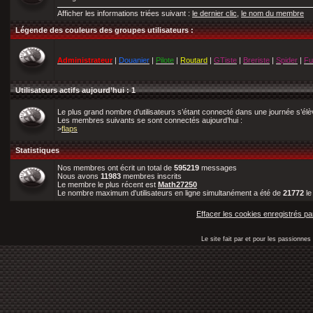
Afficher les informations triées suivant :
le dernier clic
,
le nom du membre
Légende des couleurs des groupes utilisateurs :
Administrateur
|
Douanier
|
Pilote
|
Routard
|
GTiste
|
Breriste
|
Spider
|
Fu
Utilisateurs actifs aujourd’hui : 1
Le plus grand nombre d’utilisateurs s’étant connecté dans une journée s’él
Les membres suivants se sont connectés aujourd’hui :
>
flaps
Statistiques
Nos membres ont écrit un total de
595219
messages
Nous avons
11983
membres inscrits
Le membre le plus récent est
Math27250
Le nombre maximum d'utilisateurs en ligne simultanément a été de
21772
l
Effacer les cookies enregistrés pa
Le site fait par et pour les passionn