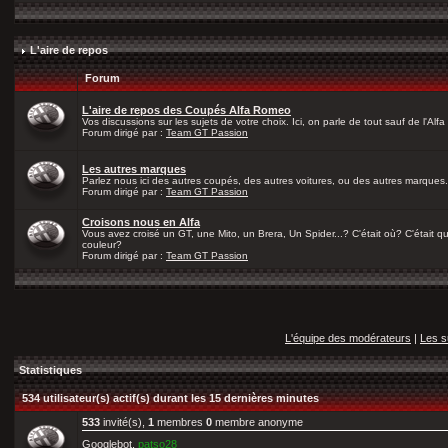
L'aire de repos
Forum
L'aire de repos des Coupés Alfa Romeo
Vos discussions sur les sujets de votre choix. Ici, on parle de tout sauf de l'Alfa
Forum dirigé par :
Team GT Passion
Les autres marques
Parlez nous ici des autres coupés, des autres voitures, ou des autres marques.
Forum dirigé par :
Team GT Passion
Croisons nous en Alfa
Vous avez croisé un GT, une Mito, un Brera, Un Spider...? C'était où? C'était qu
couleur?
Forum dirigé par :
Team GT Passion
L'équipe des modérateurs
|
Les s
Statistiques
534 utilisateur(s) actif(s) durant les 15 dernières minutes
533
invité(s),
1
membres
0
membre anonyme
Googlebot,
patso28