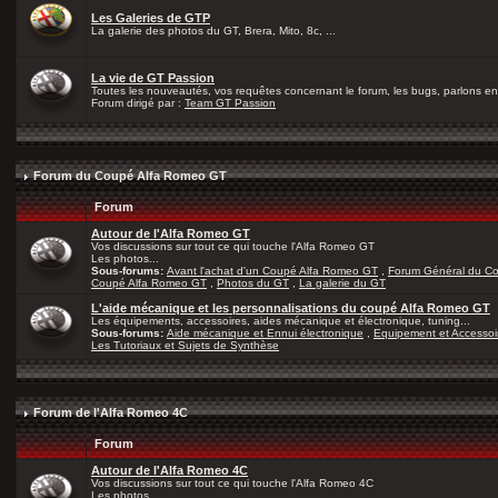
Les Galeries de GTP
La galerie des photos du GT, Brera, Mito, 8c, ...
La vie de GT Passion
Toutes les nouveautés, vos requêtes concernant le forum, les bugs, parlons en 
Forum dirigé par :
Team GT Passion
Forum du Coupé Alfa Romeo GT
Forum
Autour de l'Alfa Romeo GT
Vos discussions sur tout ce qui touche l'Alfa Romeo GT
Les photos...
Sous-forums:
Avant l'achat d'un Coupé Alfa Romeo GT
,
Forum Général du C
Coupé Alfa Romeo GT
,
Photos du GT
,
La galerie du GT
L'aide mécanique et les personnalisations du coupé Alfa Romeo GT
Les équipements, accessoires, aides mécanique et électronique, tuning...
Sous-forums:
Aide mécanique et Ennui électronique
,
Equipement et Accessoi
Les Tutoriaux et Sujets de Synthèse
Forum de l'Alfa Romeo 4C
Forum
Autour de l'Alfa Romeo 4C
Vos discussions sur tout ce qui touche l'Alfa Romeo 4C
Les photos...