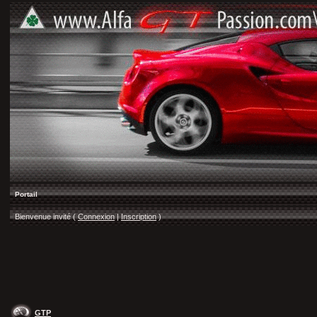
Portail
Bienvenue invité (
Connexion
|
Inscription
)
GTP