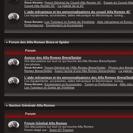
Sous-forums:
Forum Général du Coupé Alfa Romeo 4C
,
Essais du Coupé Alf
Coupé Alfa Romeo 4C
,
La galerie de la 4C
L'aide mécanique et les personnalisations du coupé Alfa Romeo 4C
Les équipements, accessoires, aides mécanique et électronique, tuning...
Sous-forums:
Les Tutoriaux et Sujets de Synthèse
,
Aide mécanique et Ennui 
Performances
,
Equipement et Accessoires
Forum des Alfa Romeo Brera et Spider
Forum
Autour des Alfa Romeo Brera/Spider
Vos discussions sur tout ce qui touche les Alfa Romeo Brera/Spider
Les photos...
Sous-forums:
Forum Général de l'Alfa Romeo Brera/Spider
,
Photos des Brera
Romeo Brera/Spider
,
Avant l'achat d'une Alfa Romeo Brera/Spider
,
La galerie
L'aide mécanique et les personnalisations des Alfa Romeo Brera/Spi
Les équipements, accessoires, aides mécanique et électronique, tuning...
Sous-forums:
Equipement et Accessoires
,
Tuning et Performances
,
Aide méca
Les Tutoriaux et Sujets de Synthèse
Section Générale Alfa Romeo
Forum
Forum Général Alfa Romeo
Vos discussions sur tout ce qui touche Alfa Romeo
Forum dirigé par :
Team GT Passion