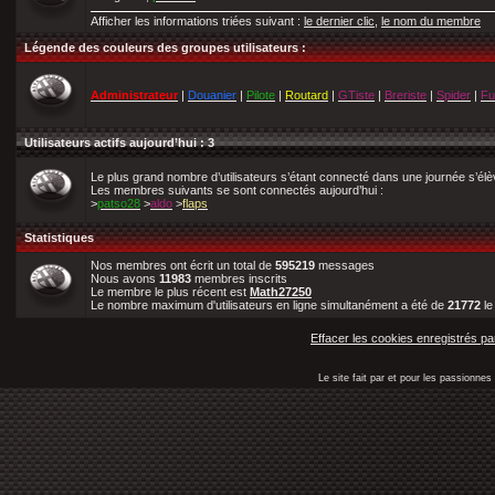
Afficher les informations triées suivant :
le dernier clic
,
le nom du membre
Légende des couleurs des groupes utilisateurs :
Administrateur
|
Douanier
|
Pilote
|
Routard
|
GTiste
|
Breriste
|
Spider
|
Fu
Utilisateurs actifs aujourd’hui : 3
Le plus grand nombre d’utilisateurs s’étant connecté dans une journée s’él
Les membres suivants se sont connectés aujourd’hui :
>
patso28
>
aldo
>
flaps
Statistiques
Nos membres ont écrit un total de
595219
messages
Nous avons
11983
membres inscrits
Le membre le plus récent est
Math27250
Le nombre maximum d'utilisateurs en ligne simultanément a été de
21772
l
Effacer les cookies enregistrés pa
Le site fait par et pour les passionn